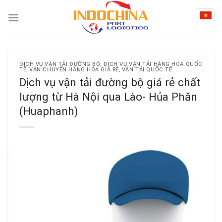
Skip
to
content
DỊCH VỤ VẬN TẢI ĐƯỜNG BỘ
,
DỊCH VỤ VẬN TẢI HÀNG HÓA QUỐC
TẾ
,
VẬN CHUYỂN HÀNG HÓA GIÁ RẺ
,
VẬN TẢI QUỐC TẾ
Dịch vụ vận tải đường bộ giá rẻ chất
lượng từ Hà Nội qua Lào- Hủa Phăn
(Huaphanh)