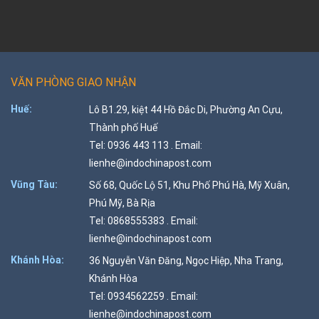
VĂN PHÒNG GIAO NHẬN
Huế:
Lô B1.29, kiệt 44 Hồ Đắc Di, Phường An Cựu,
Thành phố Huế
Tel: 0936 443 113 . Email:
lienhe@indochinapost.com
Vũng Tàu:
Số 68, Quốc Lộ 51, Khu Phố Phú Hà, Mỹ Xuân,
Phú Mỹ, Bà Rịa
Tel: 0868555383 . Email:
lienhe@indochinapost.com
Khánh Hòa:
36 Nguyễn Văn Đăng, Ngọc Hiệp, Nha Trang,
Khánh Hòa
Tel: 0934562259 . Email:
lienhe@indochinapost.com