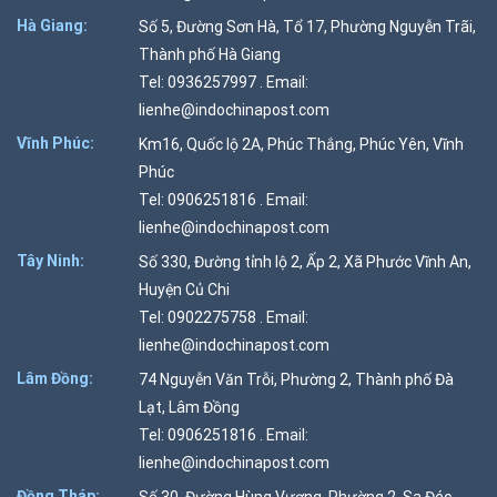
Hà Giang:
Số 5, Đường Sơn Hà, Tổ 17, Phường Nguyễn Trãi,
Thành phố Hà Giang
Tel: 0936257997 . Email:
lienhe@indochinapost.com
Vĩnh Phúc:
Km16, Quốc lộ 2A, Phúc Thắng, Phúc Yên, Vĩnh
Phúc
Tel: 0906251816 . Email:
lienhe@indochinapost.com
Tây Ninh:
Số 330, Đường tỉnh lộ 2, Ấp 2, Xã Phước Vĩnh An,
Huyện Củ Chi
Tel: 0902275758 . Email:
lienhe@indochinapost.com
Lâm Đồng:
74 Nguyễn Văn Trỗi, Phường 2, Thành phố Đà
Lạt, Lâm Đồng
Tel: 0906251816 . Email:
lienhe@indochinapost.com
Đồng Tháp:
Số 30, Đường Hùng Vương, Phường 2, Sa Đéc