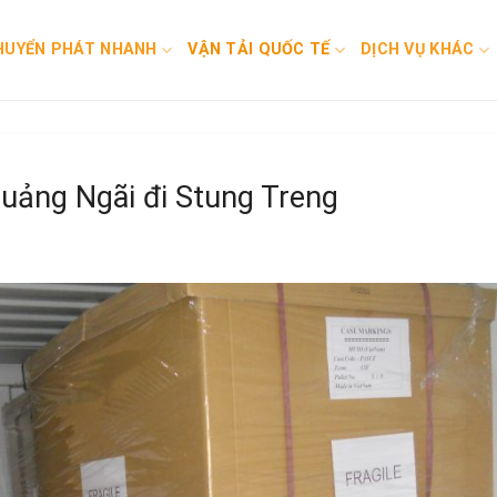
HUYỂN PHÁT NHANH
VẬN TẢI QUỐC TẾ
DỊCH VỤ KHÁC
Quảng Ngãi đi Stung Treng