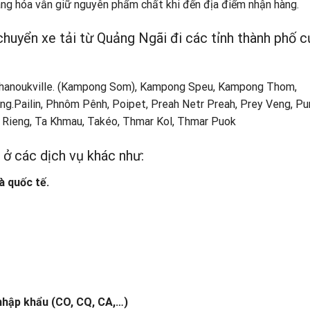
àng hóa vẫn giữ nguyên phẩm chất khi đến địa điểm nhận hàng.
chuyển xe tải từ Quảng Ngãi đi các tỉnh thành phố c
hanoukville. (Kampong Som), Kampong Speu, Kampong Thom,
ng.Pailin, Phnôm Pênh, Poipet, Preah Netr Preah, Prey Veng, Pu
 Rieng, Ta Khmau, Takéo, Thmar Kol, Thmar Puok
 ở các dịch vụ khác như:
à quốc tế.
nhập khẩu (CO, CQ, CA,
…)