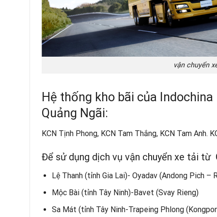
vận chuyển xe
Hệ thống kho bãi của Indochina
Quảng Ngãi:
KCN Tịnh Phong, KCN Tam Thắng, KCN Tam Anh. K
Để sử dụng dịch vụ vận chuyển xe tải từ
Lệ Thanh (tỉnh Gia Lai)- Oyadav (Andong Pich – R
Mộc Bài (tỉnh Tây Ninh)-Bavet (Svay Rieng)
Sa Mát (tỉnh Tây Ninh-Trapeing Phlong (Kongp