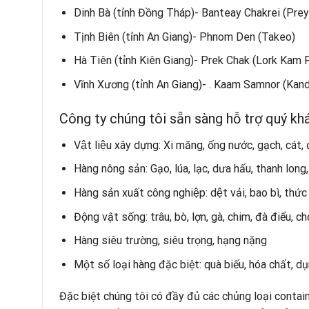
Dinh Bà (tỉnh Đồng Tháp)- Banteay Chakrei (Pre
Tịnh Biên (tỉnh An Giang)- Phnom Den (Takeo)
Hà Tiên (tỉnh Kiên Giang)- Prek Chak (Lork Kam 
Vĩnh Xương (tỉnh An Giang)- . Kaam Samnor (Kand
Công ty chúng tôi sẵn sàng hỗ trợ quý k
Vật liệu xây dựng: Xi măng, ống nước, gạch, cát, đ
Hàng nông sản: Gạo, lúa, lạc, dưa hấu, thanh long, 
Hàng sản xuất công nghiệp: dệt vải, bao bì, thức 
Động vật sống: trâu, bò, lợn, gà, chim, đà điểu, c
Hàng siêu trường, siêu trọng, hạng nặng
Một số loại hàng đặc biệt: quà biếu, hóa chất, dụ
Đặc biệt chúng tôi có đầy đủ các chủng loại contai