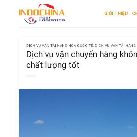
Skip
to
GIỚI THIỆU
C
content
DỊCH VỤ VẬN TẢI HÀNG HÓA QUỐC TẾ
,
DỊCH VỤ VẬN TẢI HÀN
Dịch vụ vận chuyển hàng không
chất lượng tốt