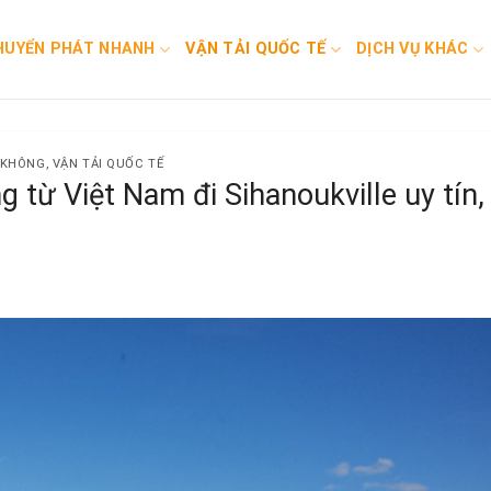
HUYỂN PHÁT NHANH
VẬN TẢI QUỐC TẾ
DỊCH VỤ KHÁC
G KHÔNG
,
VẬN TẢI QUỐC TẾ
 từ Việt Nam đi Sihanoukville uy tín,