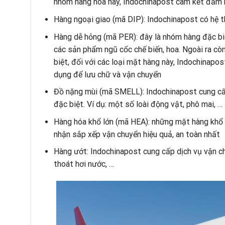
nhóm hàng hóa này, Indochinapost cam kết đảm b
Hàng ngoại giao (mã DIP): Indochinapost có hệ t
Hàng dễ hỏng (mã PER): đây là nhóm hàng đặc biệ
các sản phẩm ngũ cốc chế biến, hoa. Ngoài ra cò
biệt, đối với các loại mặt hàng này, Indochinapo
dụng để lưu chữ và vận chuyển
Đồ nặng mùi (mã SMELL): Indochinapost cung cấp
đặc biệt. Ví dụ: một số loài động vật, phô mai, …
Hàng hóa khổ lớn (mã HEA): những mặt hàng khổ 
nhận sắp xếp vận chuyển hiệu quả, an toàn nhất
Hàng ướt: Indochinapost cung cấp dịch vụ vận ch
thoát hơi nước, …