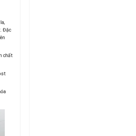
la,
t. Đặc
yên
h chất
ost
hóa