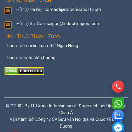
HỖ TRỢ TRỰC TUYẾN
Hỗ trợ Hà Nội: contact@indochinapost.com
Hỗ trợ Sài Gòn: saigon@indochinapost.com
HÌNH THỨC THANH TOÁN
Thanh toán online qua thẻ Ngân Hàng
Thanh toán tại Văn Phòng
© ™ 2004 By IT Group Indochinapost. Được dịch bởi
Dịch thuật
Châu Á
Vận hành bởi Công ty CP Bưu vận Nội địa và Quốc tế Đông
Dương