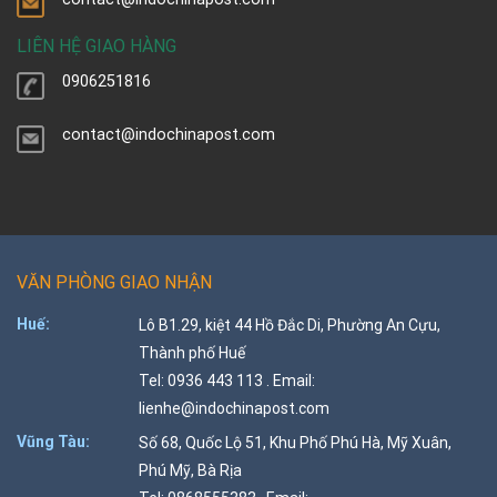
LIÊN HỆ GIAO HÀNG
0906251816
contact@indochinapost.com
VĂN PHÒNG GIAO NHẬN
Huế:
Lô B1.29, kiệt 44 Hồ Đắc Di, Phường An Cựu,
Thành phố Huế
Tel: 0936 443 113 . Email:
lienhe@indochinapost.com
Vũng Tàu:
Số 68, Quốc Lộ 51, Khu Phố Phú Hà, Mỹ Xuân,
Phú Mỹ, Bà Rịa