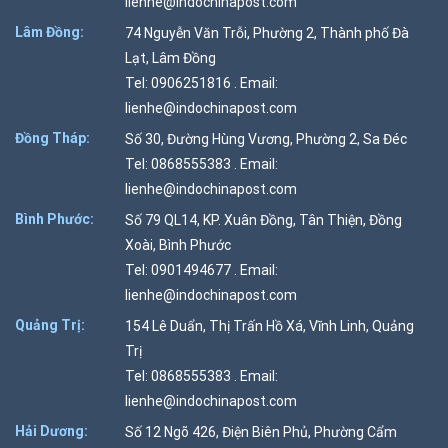
lienhe@indochinapost.com
Lâm Đồng:
74 Nguyễn Văn Trỗi, Phường 2, Thành phố Đà
Lạt, Lâm Đồng
Tel: 0906251816 . Email:
lienhe@indochinapost.com
Đồng Tháp:
Số 30, Đường Hùng Vương, Phường 2, Sa Đéc
Tel: 0868555383 . Email:
lienhe@indochinapost.com
Bình Phước:
Số 79 QL14, KP. Xuân Đồng, Tân Thiện, Đồng
Xoài, Bình Phước
Tel: 0901494677 . Email:
lienhe@indochinapost.com
Quảng Trị:
154 Lê Duẩn, Thị Trấn Hồ Xá, Vĩnh Linh, Quảng
Trị
Tel: 0868555383 . Email:
lienhe@indochinapost.com
Hải Dương:
Số 12 Ngõ 426, Điện Biên Phủ, Phường Cẩm