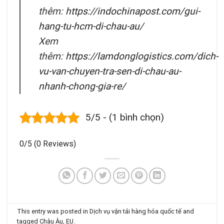
thêm:
https://indochinapost.com/gui-
hang-tu-hcm-di-chau-au/
Xem
thêm:
https://lamdonglogistics.com/dich-
vu-van-chuyen-tra-sen-di-chau-au-
nhanh-chong-gia-re/
5/5 - (1 bình chọn)
0/5
(0 Reviews)
This entry was posted in
Dịch vụ vận tải hàng hóa quốc tế
and
tagged
Châu Âu
,
EU
.