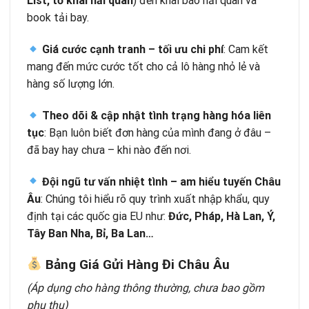
List, tờ khai hải quan
) đến khai báo hải quan và
book tải bay.
Giá cước cạnh tranh – tối ưu chi phí
: Cam kết
mang đến mức cước tốt cho cả lô hàng nhỏ lẻ và
hàng số lượng lớn.
Theo dõi & cập nhật tình trạng hàng hóa liên
tục
: Bạn luôn biết đơn hàng của mình đang ở đâu –
đã bay hay chưa – khi nào đến nơi.
Đội ngũ tư vấn nhiệt tình – am hiểu tuyến Châu
Âu
: Chúng tôi hiểu rõ quy trình xuất nhập khẩu, quy
định tại các quốc gia EU như:
Đức, Pháp, Hà Lan, Ý,
Tây Ban Nha, Bỉ, Ba Lan…
Bảng Giá Gửi Hàng Đi Châu Âu
(Áp dụng cho hàng thông thường, chưa bao gồm
phụ thu)