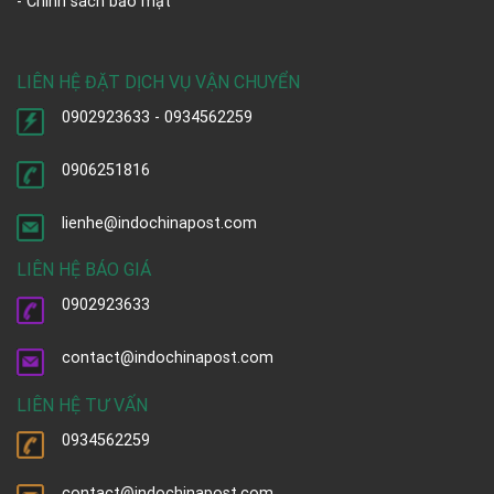
- Chính sách bảo mật
LIÊN HỆ ĐẶT DỊCH VỤ VẬN CHUYỂN
0902923633 - 0934562259
0906251816
lienhe@indochinapost.com
LIÊN HỆ BÁO GIÁ
0902923633
contact@indochinapost.com
LIÊN HỆ TƯ VẤN
0934562259
contact@indochinapost.com