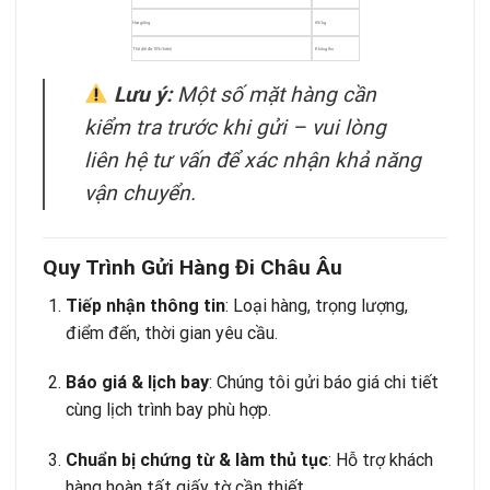
Hạt giống
€5/kg
Thịt (tối đa 10%/kiện)
Không thu
Lưu ý:
Một số mặt hàng cần
kiểm tra trước khi gửi – vui lòng
liên hệ tư vấn để xác nhận khả năng
vận chuyển.
Quy Trình Gửi Hàng Đi Châu Âu
Tiếp nhận thông tin
: Loại hàng, trọng lượng,
điểm đến, thời gian yêu cầu.
Báo giá & lịch bay
: Chúng tôi gửi báo giá chi tiết
cùng lịch trình bay phù hợp.
Chuẩn bị chứng từ & làm thủ tục
: Hỗ trợ khách
hàng hoàn tất giấy tờ cần thiết.