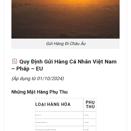
Gửi Hàng Đi Châu Âu
Quy Định Gửi Hàng Cá Nhân Việt Nam
– Pháp – EU
(Áp dụng từ 01/10/2024)
Những Mặt Hàng Phụ Thu
PHỤ
LOẠI HÀNG HÓA
THU
Đồ nail, Pin
€15/kiện
Chất lỏng (có nhãn mác)
€15/kiện
Yến (+3% giá trị, mất hàng đến 30 EUR/kg)
€5/100g