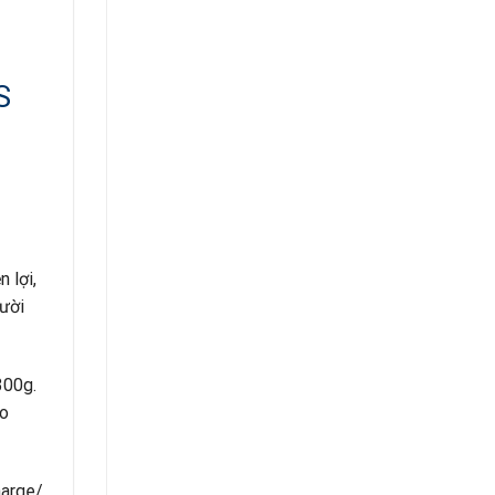
S
 lợi,
gười
300g.
ho
harge/