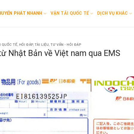
HUYỂN PHÁT NHANH
VẬN TẢI QUỐC TẾ
DỊCH VỤ KHÁC
H QUỐC TẾ
,
HỎI ĐÁP
,
TÀI LIỆU
,
TƯ VẤN - HỎI ĐÁP
 từ Nhật Bản về Việt nam qua EMS