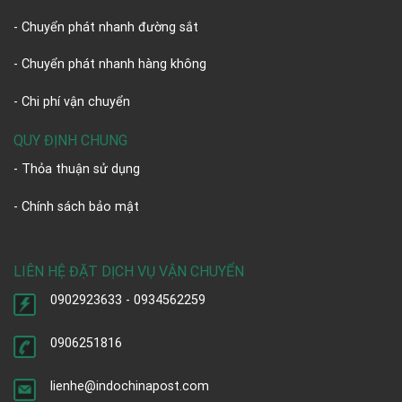
- Chuyển phát nhanh đường sắt
- Chuyển phát nhanh hàng không
- Chi phí vận chuyển
QUY ĐỊNH CHUNG
- Thỏa thuận sử dụng
- Chính sách bảo mật
LIÊN HỆ ĐẶT DỊCH VỤ VẬN CHUYỂN
0902923633 - 0934562259
0906251816
lienhe@indochinapost.com