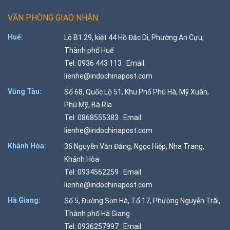
VĂN PHÒNG GIAO NHẬN
Huế:
Lô B1.29, kiệt 44 Hồ Đắc Di, Phường An Cựu,
Thành phố Huế
Tel: 0936 443 113 . Email:
lienhe@indochinapost.com
Vũng Tàu:
Số 68, Quốc Lộ 51, Khu Phố Phú Hà, Mỹ Xuân,
Phú Mỹ, Bà Rịa
Tel: 0868555383 . Email:
lienhe@indochinapost.com
Khánh Hòa:
36 Nguyễn Văn Đăng, Ngọc Hiệp, Nha Trang,
Khánh Hòa
Tel: 0934562259 . Email:
lienhe@indochinapost.com
Hà Giang:
Số 5, Đường Sơn Hà, Tổ 17, Phường Nguyễn Trãi,
Thành phố Hà Giang
Tel: 0936257997 . Email: