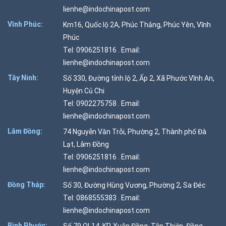
lienhe@indochinapost.com
Vĩnh Phúc:
Km16, Quốc lộ 2A, Phúc Thắng, Phúc Yên, Vĩnh
Phúc
Tel: 0906251816 . Email:
lienhe@indochinapost.com
Tây Ninh:
Số 330, Đường tỉnh lộ 2, Ấp 2, Xã Phước Vĩnh An,
Huyện Củ Chi
Tel: 0902275758 . Email:
lienhe@indochinapost.com
Lâm Đồng:
74 Nguyễn Văn Trỗi, Phường 2, Thành phố Đà
Lạt, Lâm Đồng
Tel: 0906251816 . Email:
lienhe@indochinapost.com
Đồng Tháp:
Số 30, Đường Hùng Vương, Phường 2, Sa Đéc
Tel: 0868555383 . Email:
lienhe@indochinapost.com
Bình Phước:
Số 79 QL14, KP. Xuân Đồng, Tân Thiện, Đồng