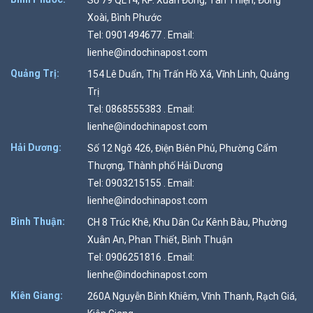
Xoài, Bình Phước
Tel: 0901494677 . Email:
lienhe@indochinapost.com
Quảng Trị:
154 Lê Duẩn, Thị Trấn Hồ Xá, Vĩnh Linh, Quảng
Trị
Tel: 0868555383 . Email:
lienhe@indochinapost.com
Hải Dương:
Số 12 Ngõ 426, Điện Biên Phủ, Phường Cẩm
Thượng, Thành phố Hải Dương
Tel: 0903215155 . Email:
lienhe@indochinapost.com
Bình Thuận:
CH 8 Trúc Khê, Khu Dân Cư Kênh Bàu, Phường
Xuân An, Phan Thiết, Bình Thuận
Tel: 0906251816 . Email:
lienhe@indochinapost.com
Kiên Giang:
260A Nguyễn Bỉnh Khiêm, Vĩnh Thanh, Rạch Giá,