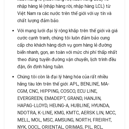
nhập hàng lẻ (nhập hàng rời, nhập hàng LCL) từ
Việt Nam ra các nước trên thế giới với uy tín và
chất lượng đảm bảo.
Với mạng lưới đại lý rộng khắp trên thế giới và giá
cước cạnh tranh, chúng tôi luôn đảm bảo cung
cấp cho khách hàng dịch vụ gom hàng lẻ đường
biển nhanh, gọn, an toàn với mức chi phí thấp nhất
theo đúng tuyến đường vận chuyển, lịch trình đều
đặn, ổn định hằng tuần.
Chúng tôi còn là đại lý hàng hóa của rất nhiều
hãng tàu lớn trên thế giới: APL, BENLINE, MA-
CGM, CNC, HIPPING, COSCO, ECU LINE,
EVERGREEN, EMADEPT, GRAND, HANJIN,
HAPAG-LLOYD, HEUNG-A, HUBLINE, HYUNDA,
NDOTRA, K-LINE, KMG, KMTC, AERSK LIN, MCC,
MELL, MOL, MSC, AMSUNG, NORTH, FREIRHT,
NYK, OOCL, ORIENTAL, ORIMAS, PIL, RCL,