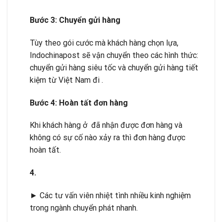
B
ướ
c 3: Chuy
ể
n g
ử
i hàng
Tùy theo gói cước mà khách hàng chọn lựa,
Indochinapost sẽ vận chuyển theo các hình thức:
chuyển gửi hàng siêu tốc và chuyển gửi hàng tiết
kiệm từ Việt Nam đi .
B
ướ
c 4: Hoàn t
ấ
t đ
ơ
n hàng
Khi khách hàng ở đã nhận được đơn hàng và
không có sự cố nào xảy ra thì đơn hàng được
hoàn tất.
4.
► Các tư vấn viên nhiệt tình nhiều kinh nghiệm
trong ngành chuyển phát nhanh.