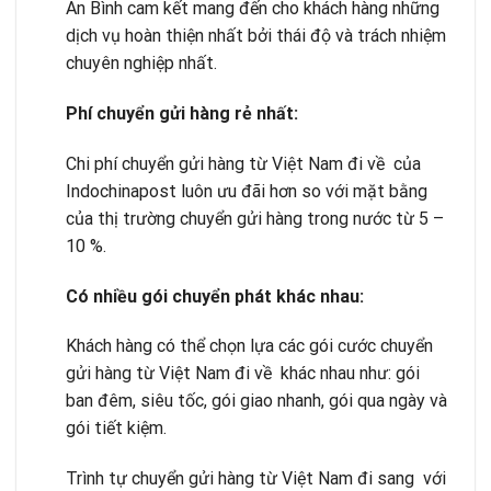
An Bình cam kết mang đến cho khách hàng những
dịch vụ hoàn thiện nhất bởi thái độ và trách nhiệm
chuyên nghiệp nhất.
Phí chuy
ể
n g
ử
i hàng r
ẻ
nh
ấ
t:
Chi phí chuyển gửi hàng từ Việt Nam đi về của
Indochinapost luôn ưu đãi hơn so với mặt bằng
của thị trường chuyển gửi hàng trong nước từ 5 –
10 %.
Có nhi
ề
u gói chuy
ể
n phát khác nhau:
Khách hàng có thể chọn lựa các gói cước chuyển
gửi hàng từ Việt Nam đi về khác nhau như: gói
ban đêm, siêu tốc, gói giao nhanh, gói qua ngày và
gói tiết kiệm.
Trình tự chuyển gửi hàng từ Việt Nam đi sang với