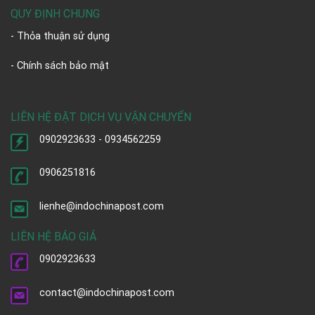
QUY ĐỊNH CHUNG
- Thỏa thuận sử dụng
- Chính sách bảo mật
LIÊN HỆ ĐẶT DỊCH VỤ VẬN CHUYỂN
0902923633 - 0934562259
0906251816
lienhe@indochinapost.com
LIÊN HỆ BÁO GIÁ
0902923633
contact@indochinapost.com