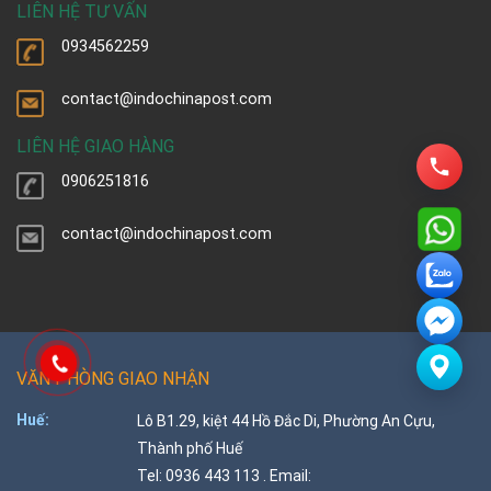
LIÊN HỆ TƯ VẤN
0934562259
contact@indochinapost.com
LIÊN HỆ GIAO HÀNG
0906251816
contact@indochinapost.com
VĂN PHÒNG GIAO NHẬN
Huế:
Lô B1.29, kiệt 44 Hồ Đắc Di, Phường An Cựu,
Thành phố Huế
Tel: 0936 443 113 . Email: