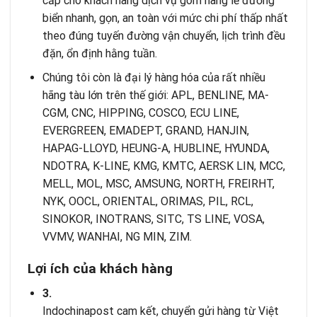
cấp cho khách hàng dịch vụ gom hàng lẻ đường
biển nhanh, gọn, an toàn với mức chi phí thấp nhất
theo đúng tuyến đường vận chuyển, lịch trình đều
đặn, ổn định hằng tuần.
Chúng tôi còn là đại lý hàng hóa của rất nhiều
hãng tàu lớn trên thế giới: APL, BENLINE, MA-
CGM, CNC, HIPPING, COSCO, ECU LINE,
EVERGREEN, EMADEPT, GRAND, HANJIN,
HAPAG-LLOYD, HEUNG-A, HUBLINE, HYUNDA,
NDOTRA, K-LINE, KMG, KMTC, AERSK LIN, MCC,
MELL, MOL, MSC, AMSUNG, NORTH, FREIRHT,
NYK, OOCL, ORIENTAL, ORIMAS, PIL, RCL,
SINOKOR, INOTRANS, SITC, TS LINE, VOSA,
VVMV, WANHAI, NG MIN, ZIM.
Lợi ích của khách hàng
3.
Indochinapost cam kết, chuyển gửi hàng từ Việt