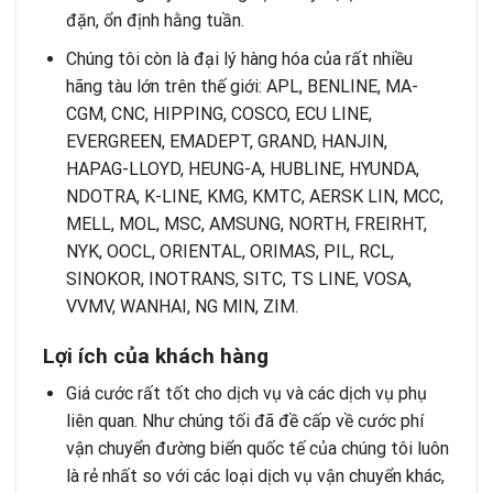
đặn, ổn định hằng tuần.
Chúng tôi còn là đại lý hàng hóa của rất nhiều
hãng tàu lớn trên thế giới: APL, BENLINE, MA-
CGM, CNC, HIPPING, COSCO, ECU LINE,
EVERGREEN, EMADEPT, GRAND, HANJIN,
HAPAG-LLOYD, HEUNG-A, HUBLINE, HYUNDA,
NDOTRA, K-LINE, KMG, KMTC, AERSK LIN, MCC,
MELL, MOL, MSC, AMSUNG, NORTH, FREIRHT,
NYK, OOCL, ORIENTAL, ORIMAS, PIL, RCL,
SINOKOR, INOTRANS, SITC, TS LINE, VOSA,
VVMV, WANHAI, NG MIN, ZIM.
Lợi ích của khách hàng
Giá cước rất tốt cho dịch vụ và các dịch vụ phụ
liên quan. Như chúng tối đã đề cấp về cước phí
vận chuyển đường biển quốc tế của chúng tôi luôn
là rẻ nhất so với các loại dịch vụ vận chuyển khác,