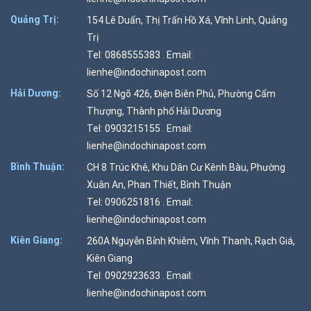
Quảng Trị:
154 Lê Duẩn, Thị Trấn Hồ Xá, Vĩnh Linh, Quảng
Trị
Tel: 0868555383 . Email:
lienhe@indochinapost.com
Hải Dương:
Số 12 Ngõ 426, Điện Biên Phủ, Phường Cẩm
Thượng, Thành phố Hải Dương
Tel: 0903215155 . Email:
lienhe@indochinapost.com
Bình Thuận:
CH 8 Trúc Khê, Khu Dân Cư Kênh Bàu, Phường
Xuân An, Phan Thiết, Bình Thuận
Tel: 0906251816 . Email:
lienhe@indochinapost.com
Kiên Giang:
260A Nguyễn Bỉnh Khiêm, Vĩnh Thanh, Rạch Giá,
Kiên Giang
Tel: 0902923633 . Email:
lienhe@indochinapost.com