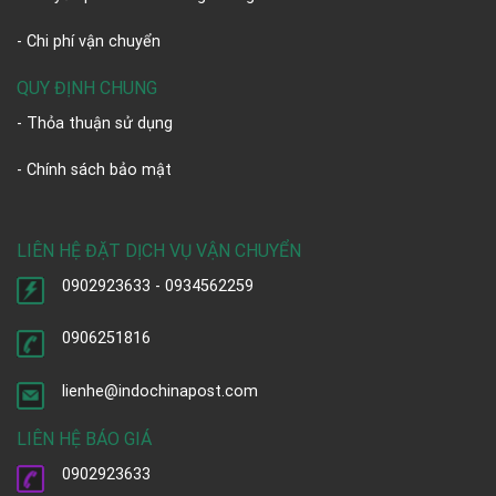
- Chi phí vận chuyển
QUY ĐỊNH CHUNG
- Thỏa thuận sử dụng
- Chính sách bảo mật
LIÊN HỆ ĐẶT DỊCH VỤ VẬN CHUYỂN
0902923633 - 0934562259
0906251816
lienhe@indochinapost.com
LIÊN HỆ BÁO GIÁ
0902923633