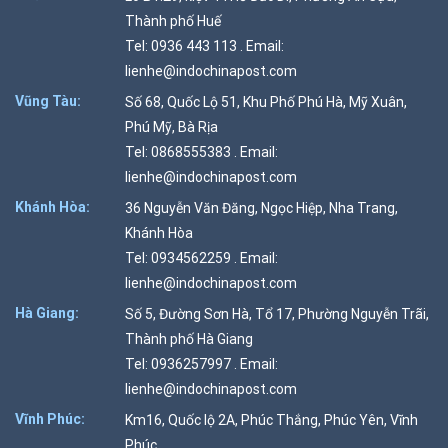
Thành phố Huế
Tel: 0936 443 113 . Email:
lienhe@indochinapost.com
Vũng Tàu:
Số 68, Quốc Lộ 51, Khu Phố Phú Hà, Mỹ Xuân,
Phú Mỹ, Bà Rịa
Tel: 0868555383 . Email:
lienhe@indochinapost.com
Khánh Hòa:
36 Nguyễn Văn Đăng, Ngọc Hiệp, Nha Trang,
Khánh Hòa
Tel: 0934562259 . Email:
lienhe@indochinapost.com
Hà Giang:
Số 5, Đường Sơn Hà, Tổ 17, Phường Nguyễn Trãi,
Thành phố Hà Giang
Tel: 0936257997 . Email:
lienhe@indochinapost.com
Vĩnh Phúc:
Km16, Quốc lộ 2A, Phúc Thắng, Phúc Yên, Vĩnh
Phúc