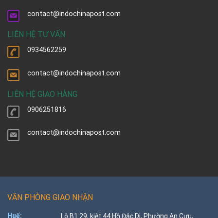
contact@indochinapost.com
LIÊN HỆ TƯ VẤN
0934562259
contact@indochinapost.com
LIÊN HỆ GIAO HÀNG
0906251816
contact@indochinapost.com
VĂN PHÒNG GIAO NHẬN
Huế:
Lô B1.29, kiệt 44 Hồ Đắc Di, Phường An Cựu,