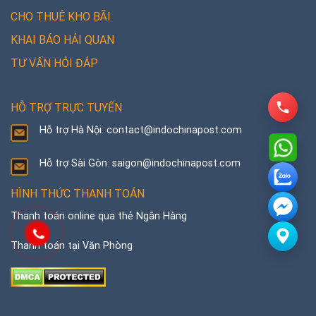
CHO THUÊ KHO BÃI
KHAI BÁO HẢI QUAN
TƯ VẤN HỎI ĐÁP
HỖ TRỢ TRỰC TUYẾN
Hỗ trợ Hà Nội: contact@indochinapost.com
Hỗ trợ Sài Gòn: saigon@indochinapost.com
HÌNH THỨC THANH TOÁN
Thanh toán online qua thẻ Ngân Hàng
Thanh toán tại Văn Phòng