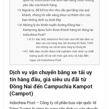
quốc tế, Indochina Post luôn sẵn sàng trước những
yêu cầu của khách hàng:
Ngoài ra, để bổ trợ cho nhu cầu gia tăng của quý
khách, chúng tôi sẵn sàng phục vụ thêm cho các
bạn những dịch vụ dưới đây:
Những lý do khiến tuyến đường Đồng Nai –
Kampong Speu luôn được khách hàng tin dùng tại
Indochina Post?
Đặc biệt, Indochina Post luôn cam kết bảo đảm sự
toàn vẹn của hàng hóa, bồi thường tối thiểu 100%
cho những sai sót do phía công ty chúng tôi
Nếu bạn muốn được trải nghiệm một dịch vụ chất
lượng quốc tế và với mức giá siêu rẻ, hãy đến
ngay với Indochina Post.
Dịch vụ vận chuyển bằng xe tải uy
tín hàng đầu, giá siêu ưu đãi từ
Đồng Nai đến Campuchia Kampot
(Campot)
Indochina Post – Công ty cổ phần bưu vận quốc tế
Đông Dương là công ty cung cấp dịch vụ vận chuyển