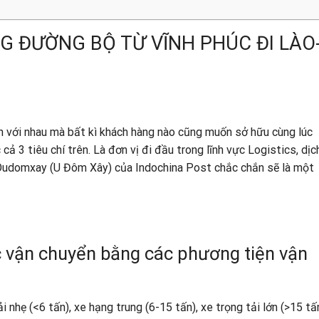
G ĐƯỜNG BỘ TỪ VĨNH PHÚC ĐI LÀO
nh với nhau mà bất kì khách hàng nào cũng muốn sở hữu cùng lúc
ả 3 tiêu chí trên. Là đơn vị đi đầu trong lĩnh vực Logistics, dịc
o-Oudomxay (U Đôm Xây) của
Indochina Post
chắc chắn sẽ là một
 vận chuyển bằng các phương tiện vận
i nhẹ (<6 tấn), xe hạng trung (6-15 tấn), xe trọng tải lớn (>15 tấ