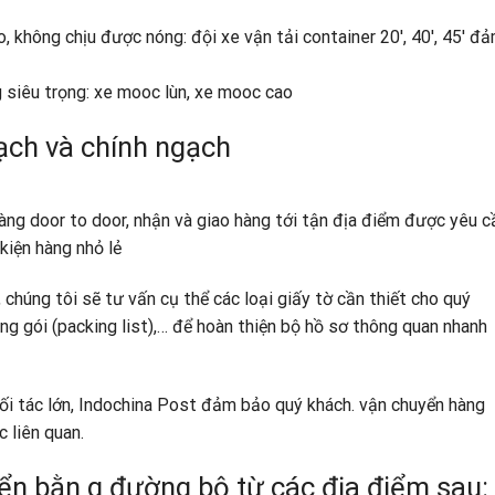
ao, không chịu được nóng: đội xe vận tải container 20′, 40′, 45′ đ
g siêu trọng: xe mooc lùn, xe mooc cao
ạch và chính ngạch
àng door to door, nhận và giao hàng tới tận địa điểm được yêu c
kiện hàng nhỏ lẻ
 chúng tôi sẽ tư vấn cụ thể các loại giấy tờ cần thiết cho quý
ng gói (packing list),… để hoàn thiện bộ hồ sơ thông quan nhanh
đối tác lớn, Indochina Post đảm bảo quý khách. vận chuyển hàng
 liên quan.
ển bằn g đường bộ từ các địa điểm sau: