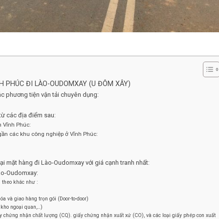
H PHÚC ĐI LÀO-OUDOMXAY (U ĐÔM XÂY)
 phương tiện vận tải chuyên dụng:
ừ các địa điểm sau:
h Vĩnh Phúc:
gần các khu công nghiệp ở Vĩnh Phúc:
i mặt hàng đi Lào-Oudomxay với giá cạnh tranh nhất:
Lào-Oudomxay:
m theo khác như :
a và giao hàng trọn gói (Door-to-door)
 kho ngoại quan,…)
ấy chứng nhận chất lượng (CQ). giấy chứng nhận xuất xứ (CO), và các loại giấy phép con xuất