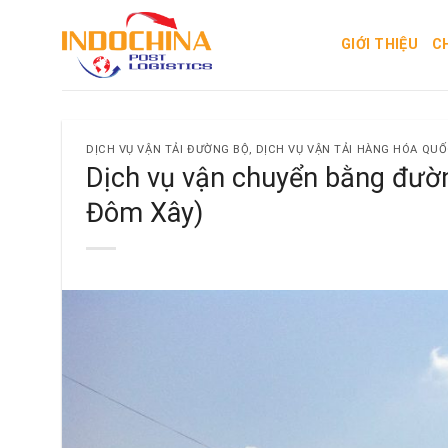
Skip
to
GIỚI THIỆU
C
content
DỊCH VỤ VẬN TẢI ĐƯỜNG BỘ
,
DỊCH VỤ VẬN TẢI HÀNG HÓA QUỐ
Dịch vụ vận chuyển bằng đườ
Đôm Xây)