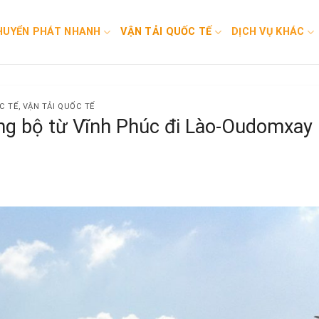
HUYỂN PHÁT NHANH
VẬN TẢI QUỐC TẾ
DỊCH VỤ KHÁC
C TẾ
,
VẬN TẢI QUỐC TẾ
ng bộ từ Vĩnh Phúc đi Lào-Oudomxay 