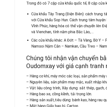
Trong đó có 7 cặp cửa khẩu quốc tế, 8 cặp cửa 
Cửa khẩu Tây Trang (Điện Biên): cách trung 
với Cửa khẩu Sop Hun. Cách trung tâm huyện
Vĩnh Phúc, hàng hóa có thể vận chuyển lên Đi
và Vienchan, tỉnh nằm phia Bắc Lào,….
Các cửa khẩu khác: A Đớt – Tà Vàng, Bờ Y –
Namsoi Nậm Cắn – Namkan, Cầu Treo – Namph
Chúng tôi nhận vận chuyển bằ
Oudomxay với giá cạnh tranh 
– Hàng cơ khí, máy móc các loại, sản phẩm máy n
– Nguyên liệu, sản phẩm may mặc, xuất nhập khẩu.
– Vật liệu công trình, Xây dựng: sắt thép, gạch, đ
– Hàng bao xe, cồng kềnh, tải trọng lớn.
– Hàng sản xuất,tiêu dùng: bánh kẹo, hàng rau qu
– Mặt hàng Giấy bao bì, Carton.