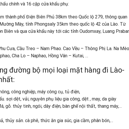
khẩu chính và 16 cặp cửa khẩu phụ:
tâm thành phố Điện Biên Phủ 38km theo Quốc lộ 279, thông quan
 Mường Mày, tỉnh Phongsaly 35km theo quốc lộ 42 của Lào. Từ
ện Biên và qua cửa khẩu này tới các tỉnh Oudomxay, Luang Praba
 Phu Cưa, Cầu Treo – Nam Phao. Cao Vều – Thông Phị La. Na Mèo
ao, Cha Lo – Naphao, Hồng Vân – Kutai, …
ng đường bộ mọi loại mặt hàng đi Lào-
nhất:
ông, công nghiệp, máy công cụ, tủ điện,
 sợi dệt, vải, nguyên phụ liệu gia công, dệt , may, da giày
á, gỗ. thủy tinh, ngói, dây điện, bàn ghế nội thất, thang máy,…
ả, thủy sản. cà phê, thức ăn gia súc, gia cầm, phân bón,…