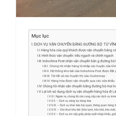
Mục lục
DỊCH VỤ VẬN CHUYỂN BẰNG ĐƯỜNG BỘ TỪ VĨN
Hàng hóa của quý khách được vận chuyển bằng các
Hình thức vận chuyển: tiểu ngạch và chính ngạch
Indochina Post nhận vận chuyển bằn g đường bộ t
Chúng tôi nhận hàng từ khắp các huyện của tỉn
Hệ thống kho bãi của Indochina Post được đặt 
Tới tất cả các huyện thị của Oudomxay :
Hàng hóa được vận chuyển qua các cửa khẩu:
Chúng tôi nhận vận chuyển bằng đường bộ mọi loạ
Lợi ích sử dụng dịch vụ vận chuyển hàng hóa đi 
Ngoài ra, chúng tôi còn cung cấp các dịch vụ kè
– Dịch vụ nâng hạ hàng hóa
– Dịch vụ khai báo hải quan, thông quan hàng hó
– Cho thuê kho bãi (kho lạnh, kho khô, kho mát,
– Dịch vụ xin cấp giấy phép xuất nhập khẩu, gi