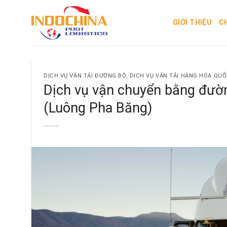
Skip
to
GIỚI THIỆU
C
content
DỊCH VỤ VẬN TẢI ĐƯỜNG BỘ
,
DỊCH VỤ VẬN TẢI HÀNG HÓA QUỐ
Dịch vụ vận chuyển bằng đườn
(Luông Pha Băng)