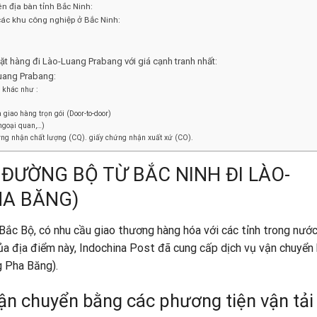
n địa bàn tỉnh Bắc Ninh:
các khu công nghiệp ở Bắc Ninh:
t hàng đi Lào-Luang Prabang với giá cạnh tranh nhất:
Luang Prabang:
o khác như :
giao hàng trọn gói (Door-to-door)
 ngoại quan,…)
ứng nhận chất lượng (CQ). giấy chứng nhận xuất xứ (CO).
ĐƯỜNG BỘ TỪ BẮC NINH ĐI LÀO-
HA BĂNG)
 Bắc Bộ, có nhu cầu giao thương hàng hóa với các tỉnh trong nướ
ủa địa điểm này,
Indochina Post
đã cung cấp dịch vụ vận chuyển
 Pha Băng).
n chuyển bằng các phương tiện vận tải