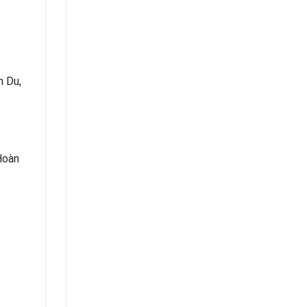
n Du,
Hoàn