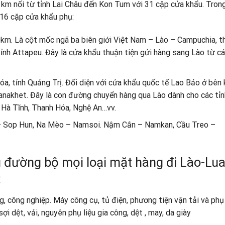
 km nối từ tỉnh Lai Châu đến Kon Tum với 31 cặp cửa khẩu. Tron
 16 cặp cửa khẩu phụ:
km. Là cột mốc ngã ba biên giới Việt Nam – Lào – Campuchia, t
nh Attapeu. Đây là cửa khẩu thuận tiện gửi hàng sang Lào từ cá
, tỉnh Quảng Trị. Đối diện với cửa khẩu quốc tế Lao Bảo ở bên 
nakhet. Đây là con đường chuyển hàng qua Lào dành cho các tỉn
 Hà Tĩnh, Thanh Hóa, Nghệ An…vv.
 – Sop Hun, Na Mèo – Namsoi. Nậm Cắn – Namkan, Cầu Treo –
 đường bộ mọi loại mặt hàng đi Lào-Lu
:
, công nghiệp. Máy công cụ, tủ điện, phương tiện vận tải và phụ
 dệt, vải, nguyên phụ liệu gia công, dệt , may, da giày