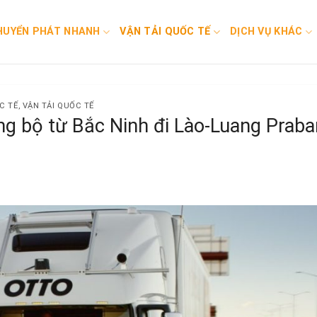
HUYỂN PHÁT NHANH
VẬN TẢI QUỐC TẾ
DỊCH VỤ KHÁC
C TẾ
,
VẬN TẢI QUỐC TẾ
g bộ từ Bắc Ninh đi Lào-Luang Prab