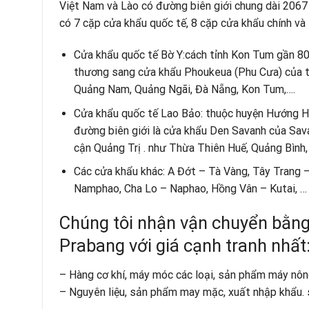
Việt Nam và Lào có đường biên giới chung dài 2067
có 7 cặp cửa khẩu quốc tế, 8 cặp cửa khẩu chính và
Cửa khẩu quốc tế Bờ Y:cách tỉnh Kon Tum gần 80
thương sang cửa khẩu Phoukeua (Phu Cưa) của tỉ
Quảng Nam, Quảng Ngãi, Đà Nẵng, Kon Tum,….
Cửa khẩu quốc tế Lao Bảo: thuộc huyện Hướng Hóa
đường biên giới là cửa khẩu Den Savanh của Sava
cận Quảng Trị . như Thừa Thiên Huế, Quảng Bình,
Các cửa khẩu khác: A Đớt – Tà Vàng, Tây Trang
Namphao, Cha Lo – Naphao, Hồng Vân – Kutai, …
Chúng tôi nhận vận chuyển bằng
Prabang với giá cạnh tranh nhất
– Hàng cơ khí, máy móc các loại, sản phẩm máy nông
– Nguyên liệu, sản phẩm may mặc, xuất nhập khẩu. sợi