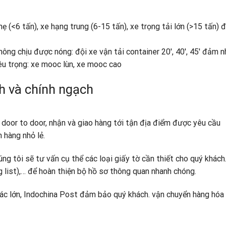
hẹ (<6 tấn), xe hạng trung (6-15 tấn), xe trọng tải lớn (>15 tấn) 
không chịu được nóng: đội xe vận tải container 20′, 40′, 45′ đảm n
iêu trọng: xe mooc lùn, xe mooc cao
h và chính ngạch
 door to door, nhận và giao hàng tới tận địa điểm được yêu cầu
 hàng nhỏ lẻ.
ng tôi sẽ tư vấn cụ thể các loại giấy tờ cần thiết cho quý khách
g list),… để hoàn thiện bộ hồ sơ thông quan nhanh chóng.
tác lớn, Indochina Post đảm bảo quý khách. vận chuyển hàng hóa