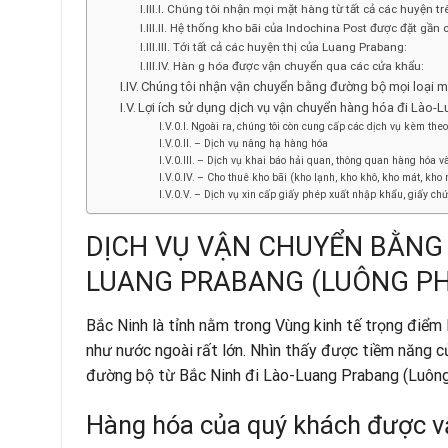
Chúng tôi nhận mọi mặt hàng từ tất cả các huyện trê
Hệ thống kho bãi của Indochina Post được đặt gần 
Tới tất cả các huyện thị của Luang Prabang:
Hàn g hóa được vận chuyển qua các cửa khẩu:
Chúng tôi nhận vận chuyển bằng đường bộ mọi loại mặ
Lợi ích sử dụng dịch vụ vận chuyển hàng hóa đi Lào-
Ngoài ra, chúng tôi còn cung cấp các dịch vụ kèm the
– Dịch vụ nâng hạ hàng hóa
– Dịch vụ khai báo hải quan, thông quan hàng hóa và 
– Cho thuê kho bãi (kho lạnh, kho khô, kho mát, kho
– Dịch vụ xin cấp giấy phép xuất nhập khẩu, giấy ch
DỊCH VỤ VẬN CHUYỂN BẰNG 
LUANG PRABANG (LUÔNG P
Bắc Ninh là tỉnh nằm trong Vùng kinh tế trọng điểm
như nước ngoài rất lớn. Nhìn thấy được tiềm năng c
đường bộ từ Bắc Ninh đi Lào-Luang Prabang (Luông
Hàng hóa của quý khách được vậ