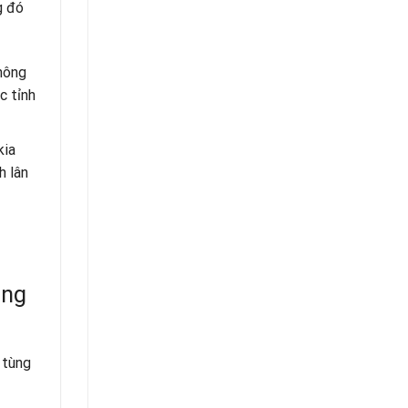
g đó
hông
c tỉnh
kia
h lân
ang
 tùng