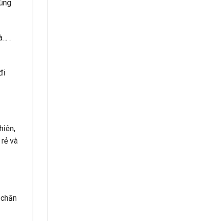
vùng
à… .
đi
hiên,
 rẻ và
 chăn