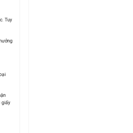
c. Tuy
 hưởng
oại
hận
c giấy