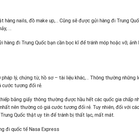
t hàng nails, đồ make up,… Cũng sẽ được gửi hàng đi Trung Quố
hảy, …
ửi hàng đi Trung Quốc bạn cần bọc kĩ để tránh móp hoặc vỡ, ảnh
ờ pháp lý, chứng từ, hồ sơ – tài liệu khác,… Thông thường những l
 cước tương đối rẻ.
u thiếp bằng giấy thông thường được hầu hết các quốc gia chấp n
 nhất nên thường có giá cước tương đối rẻ. Tuy nhiên, đối với cá
Trung Quốc thật uy tín để tránh bị thất lạc, mất mát.