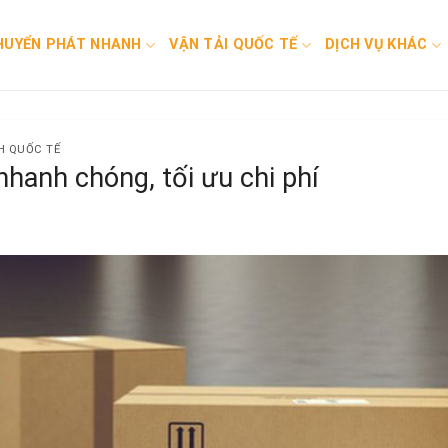
HUYỂN PHÁT NHANH
VẬN TẢI QUỐC TẾ
DỊCH VỤ KHÁC
H QUỐC TẾ
nhanh chóng, tối ưu chi phí