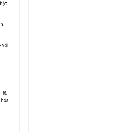
nhật
n.
 với
 lệ.
g hóa