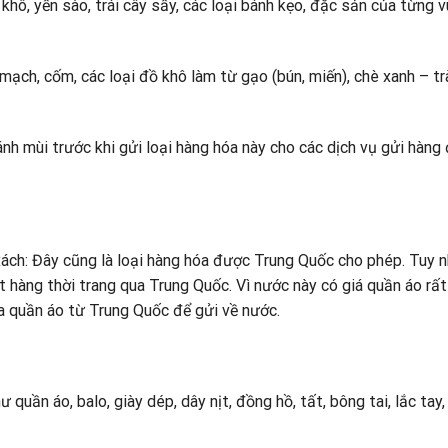
hô, yến sào, trái cây sấy, các loại bánh kẹo, đặc sản của từng 
mạch, cốm, các loại đồ khô làm từ gạo (bún, miến), chè xanh – tr
nh mùi trước khi gửi loại hàng hóa này cho các dịch vụ gửi hàng 
xách: Đây cũng là loại hàng hóa được Trung Quốc cho phép. Tuy n
 hàng thời trang qua Trung Quốc. Vì nước này có giá quần áo rất
 quần áo từ Trung Quốc để gửi về nước.
uần áo, balo, giày dép, dây nịt, đồng hồ, tất, bông tai, lắc tay,