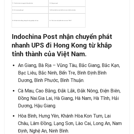
11. Thuốc trừ sâu và nguyên liệu phân bón
12. Hàng rau quả
13. Gỗ và sản phẩm gỗ
14. Đồ nội thất và các thiết bị vệ sinh, thiết bị nhà tắm
15. Đồ bảo hộ lao động, băng tải công nghiệp các loại
16. Tất cả các sản phẩm trên các sàn TMĐT
Indochina Post nhận chuyển phát
nhanh UPS đi Hong Kong từ khắp
tỉnh thành của Việt Nam.
An Giang, Bà Rịa – Vũng Tàu, Bắc Giang, Bắc Kạn,
Bạc Liêu, Bắc Ninh, Bến Tre, Bình Định.Bình
Dương, Bình Phước, Bình Thuận.
Cà Mau, Cao Bằng, Đắk Lắk, Đắk Nông, Điện Biên,
Đồng Nai.Gia Lai, Hà Giang, Hà Nam, Hà Tĩnh, Hải
Dương, Hậu Giang.
Hòa Bình, Hưng Yên, Khánh Hòa.Kon Tum, Lai
Châu, Lâm Đồng, Lạng Sơn, Lào Cai, Long An, Nam
Định, Nghệ An, Ninh Bình.