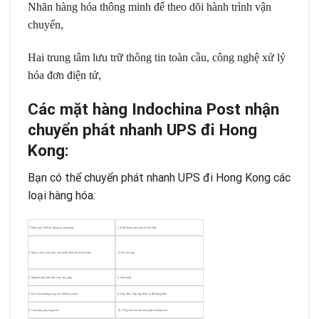
Nhãn hàng hóa thông minh để theo dõi hành trình vận
chuyển,
Hai trung tâm lưu trữ thông tin toàn cầu, công nghệ xử lý
hóa đơn điện tử,
Các mặt hàng Indochina Post nhận
chuyển phát nhanh UPS đi Hong
Kong:
Bạn có thể chuyển phát nhanh UPS đi Hong Kong các
loại hàng hóa:
1. Máy móc, thiết bị, dụng cụ, phụ tùng
2. Điện thoại các loại và linh kiện
3. Máy vi tính, máy ảnh, sản phẩm điện tử và linh kiện
4. Vải các loại
5. Nguyên phụ liệu dệt, may, da, giày
6. Hóa chất
7. Kim loại thường cùng các thiết bị cơ khí
8. Dây điện, dây cáp điện và đồ dùng điện
9. Linh kiện, phụ tùng ô tô
10. Thủy tinh và các sản phẩm từ thủy tinh