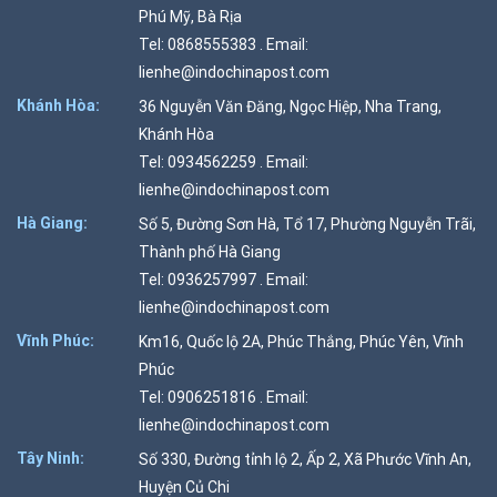
Phú Mỹ, Bà Rịa
Tel: 0868555383 . Email:
lienhe@indochinapost.com
Khánh Hòa:
36 Nguyễn Văn Đăng, Ngọc Hiệp, Nha Trang,
Khánh Hòa
Tel: 0934562259 . Email:
lienhe@indochinapost.com
Hà Giang:
Số 5, Đường Sơn Hà, Tổ 17, Phường Nguyễn Trãi,
Thành phố Hà Giang
Tel: 0936257997 . Email:
lienhe@indochinapost.com
Vĩnh Phúc:
Km16, Quốc lộ 2A, Phúc Thắng, Phúc Yên, Vĩnh
Phúc
Tel: 0906251816 . Email:
lienhe@indochinapost.com
Tây Ninh:
Số 330, Đường tỉnh lộ 2, Ấp 2, Xã Phước Vĩnh An,
Huyện Củ Chi