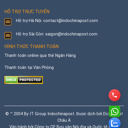
HỖ TRỢ TRỰC TUYẾN
Hỗ trợ Hà Nội: contact@indochinapost.com
Hỗ trợ Sài Gòn: saigon@indochinapost.com
HÌNH THỨC THANH TOÁN
Thanh toán online qua thẻ Ngân Hàng
Thanh toán tại Văn Phòng
© ™ 2004 By IT Group Indochinapost. Được dịch bởi
Dịch thuật
Châu Á
Vận hành bởi Công ty CP Bưu vận Nội địa và Quốc tế Đông