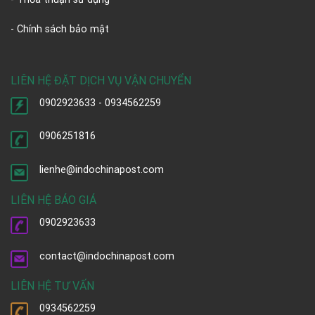
- Chính sách bảo mật
LIÊN HỆ ĐẶT DỊCH VỤ VẬN CHUYỂN
0902923633 - 0934562259
0906251816
lienhe@indochinapost.com
LIÊN HỆ BÁO GIÁ
0902923633
contact@indochinapost.com
LIÊN HỆ TƯ VẤN
0934562259