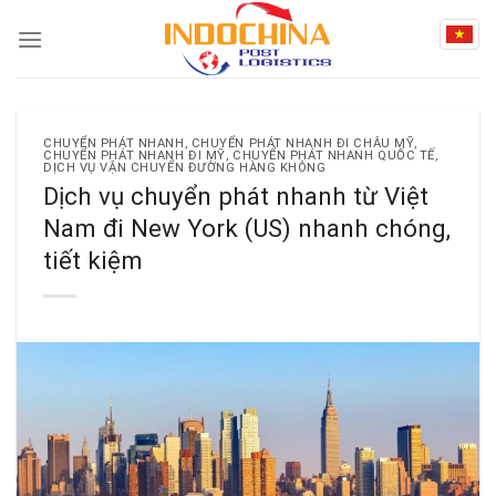
Skip
to
content
CHUYỂN PHÁT NHANH
,
CHUYỂN PHÁT NHANH ĐI CHÂU MỸ
,
CHUYỂN PHÁT NHANH ĐI MỸ
,
CHUYỂN PHÁT NHANH QUỐC TẾ
,
DỊCH VỤ VẬN CHUYỂN ĐƯỜNG HÀNG KHÔNG
Dịch vụ chuyển phát nhanh từ Việt
Nam đi New York (US) nhanh chóng,
tiết kiệm