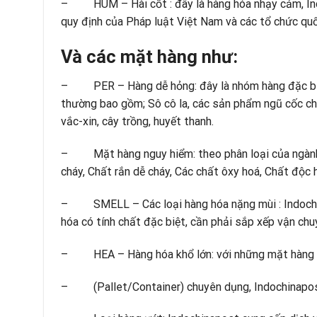
– HUM – Hài cốt : đây là hàng hóa nhạy cảm, Indo
quy định của Pháp luật Việt Nam và các tổ chức quố
Và các mặt hàng như:
– PER – Hàng dễ hỏng: đây là nhóm hàng đặc biệt
thường bao gồm; Sô cô la, các sản phẩm ngũ cốc chế 
vắc-xin, cây trồng, huyết thanh.
– Mặt hàng nguy hiểm: theo phân loại của ngành hà
cháy, Chất rắn dễ cháy, Các chất ôxy hoá, Chất độc 
– SMELL – Các loại hàng hóa nặng mùi : Indochin
hóa có tính chất đặc biệt, cần phải sắp xếp vận chuy
– HEA – Hàng hóa khổ lớn: với những mặt hàng k
– (Pallet/Container) chuyên dụng, Indochinapost 