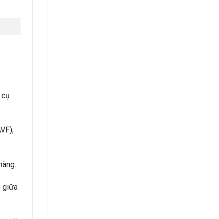
 cụ
VF),
hàng.
 giữa