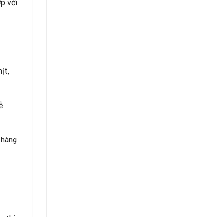
p với
ịt,
ễ
.
 hàng