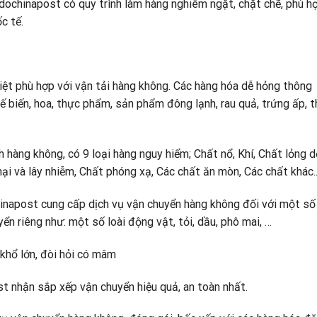
chinapost có quy trình làm hàng nghiêm ngặt, chặt chẽ, phù hợ
c tế.
 phù hợp với vận tải hàng không. Các hàng hóa dễ hỏng thông
biến, hoa, thực phẩm, sản phẩm đông lạnh, rau quả, trứng ấp, th
ng không, có 9 loại hàng nguy hiểm; Chất nổ, Khí, Chất lỏng d
hại và lây nhiễm, Chất phóng xạ, Các chất ăn mòn, Các chất khác.
apost cung cấp dịch vụ vận chuyển hàng không đối với một số
ển riêng như: một số loài động vật, tỏi, dầu, phô mai, …
hổ lớn, đòi hỏi có mâm
nhận sắp xếp vận chuyển hiệu quả, an toàn nhất.