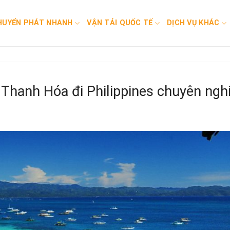
HUYỂN PHÁT NHANH
VẬN TẢI QUỐC TẾ
DỊCH VỤ KHÁC
 Thanh Hóa đi Philippines chuyên ngh