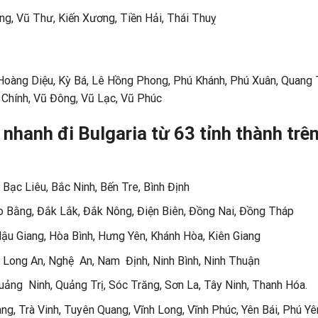
g, Vũ Thư, Kiến Xương, Tiền Hải, Thái Thuỵ
àng Diệu, Kỳ Bá, Lê Hồng Phong, Phú Khánh, Phú Xuân, Quang 
 Chính, Vũ Đông, Vũ Lạc, Vũ Phúc
hanh đi Bulgaria từ 63 tỉnh thành trê
 Bạc Liêu, Bắc Ninh, Bến Tre, Bình Định
o Bằng, Đắk Lắk, Đắk Nông, Điện Biên, Đồng Nai, Đồng Tháp
Hậu Giang, Hòa Bình, Hưng Yên, Khánh Hòa, Kiên Giang
, Long An, Nghệ An, Nam Định, Ninh Bình, Ninh Thuận
ảng Ninh, Quảng Trị, Sóc Trăng, Sơn La, Tây Ninh, Thanh Hóa.
ng, Trà Vinh, Tuyên Quang, Vĩnh Long, Vĩnh Phúc, Yên Bái, Phú Yê