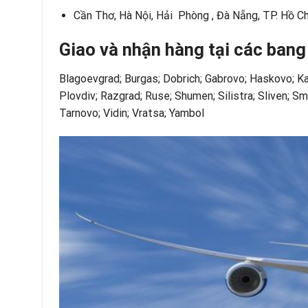
Cần Thơ, Hà Nội, Hải Phòng , Đà Nẵng, TP. Hồ Ch
Giao và nhận hàng tại các bang
Blagoevgrad; Burgas; Dobrich; Gabrovo; Haskovo; Ka
Plovdiv; Razgrad; Ruse; Shumen; Silistra; Sliven; Sm
Tarnovo; Vidin; Vratsa; Yambol