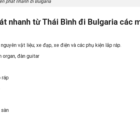
n phát nhanh đi Bulgaria
t nhanh từ Thái Bình đi Bulgaria các 
guyên vật liệu; xe đạp, xe điện và các phụ kiện lắp ráp.
 organ, đàn guitar
 ráp
ê
 sàn