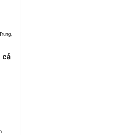
Trung,
n cả
n