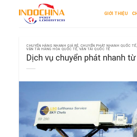
Skip
to
GIỚI THIỆU
C
content
CHUYỂN HÀNG NHANH GIÁ RẺ
,
CHUYỂN PHÁT NHANH QUỐC TẾ
VẬN TẢI HÀNG HÓA QUỐC TẾ
,
VẬN TẢI QUỐC TẾ
Dịch vụ chuyển phát nhanh từ 