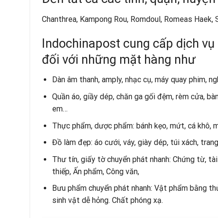
Chanthrea, Kampong Rou, Romdoul, Romeas Haek, S
Indochinapost cung cấp dịch vụ 
đối với những mặt hàng như
Dàn âm thanh, amply, nhạc cụ, máy quay phim, ngh
Quần áo, giầy dép, chăn ga gối đệm, rèm cửa, bàn
em…
Thực phẩm, dược phẩm: bánh kẹo, mứt, cá khô, mự
Đồ làm đẹp: áo cưới, váy, giày dép, túi xách, tr
Thư tín, giấy tờ chuyển phát nhanh: Chứng từ, tài
thiếp, Ấn phẩm, Công văn,
Bưu phẩm chuyển phát nhanh: Vật phẩm bằng thủy
sinh vật dễ hỏng. Chất phóng xạ.