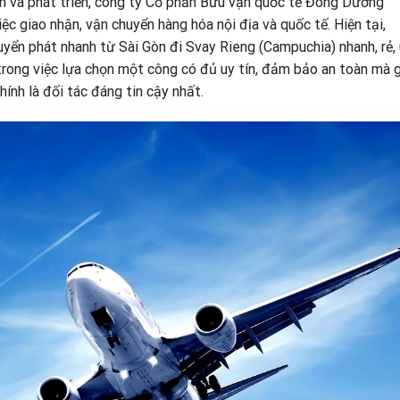
nh và phát triển, công ty Cổ phần Bưu vận quốc tế Đông Dương
iệc giao nhận, vận chuyển hàng hóa nội địa và quốc tế. Hiện tại,
uyển phát nhanh từ Sài Gòn đi Svay Rieng (Campuchia) nhanh, rẻ, 
rong việc lựa chọn một công có đủ uy tín, đảm bảo an toàn mà g
ính là đối tác đáng tin cậy nhất.