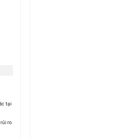
ác tại
ủi ro.