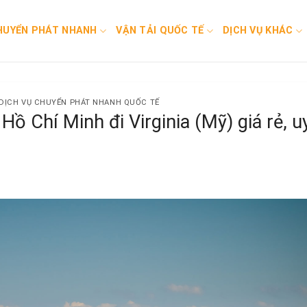
HUYỂN PHÁT NHANH
VẬN TẢI QUỐC TẾ
DỊCH VỤ KHÁC
DỊCH VỤ CHUYỂN PHÁT NHANH QUỐC TẾ
ồ Chí Minh đi Virginia (Mỹ) giá rẻ, u