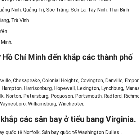
ng Ninh, Quảng Trị, Sóc Trăng, Sơn La, Tây Ninh, Thái Bình
ang, Trà Vinh
 Yên
 Minh.
 Hồ Chí Minh đến khắp các thành phố
sville, Chesapeake, Colonial Heights, Covington, Danville, Empor
lax, Hampton, Harrisonburg, Hopewell, Lexington, Lynchburg, Mana
lk, Norton, Petersburg, Poquoson, Portsmouth, Radford, Richm
 Waynesboro, Williamsburg, Winchester.
hắp các sân bay ở tiểu bang Virginia.
y quốc tế Norfolk, Sân bay quốc tế Washington Dulles
.