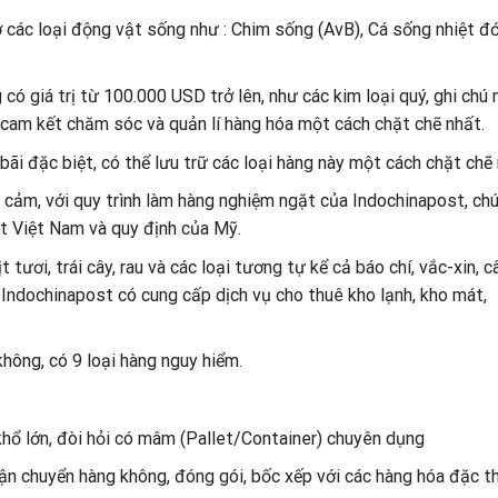
 các loại động vật sống như : Chim sống (AvB), Cá sống nhiệt đớ
 có giá trị từ 100.000 USD trở lên, như các kim loại quý, ghi chú
 cam kết chăm sóc và quản lí hàng hóa một cách chặt chẽ nhất.
ãi đặc biệt, có thể lưu trữ các loại hàng này một cách chặt chẽ 
 cảm, với quy trình làm hàng nghiệm ngặt của Indochinapost, chú
t Việt Nam và quy định của Mỹ.
tươi, trái cây, rau và các loại tương tự kể cả báo chí, vắc-xin, c
 Indochinapost có cung cấp dịch vụ cho thuê kho lạnh, kho mát,
hông, có 9 loại hàng nguy hiểm.
hổ lớn, đòi hỏi có mâm (Pallet/Container) chuyên dụng
ận chuyển hàng không, đóng gói, bốc xếp với các hàng hóa đặc t