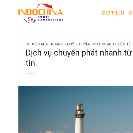
Skip
to
GIỚI THIỆU
C
content
CHUYỂN PHÁT NHANH ĐI MỸ
,
CHUYỂN PHÁT NHANH QUỐC TẾ
,
Dịch vụ chuyển phát nhanh từ H
tín.