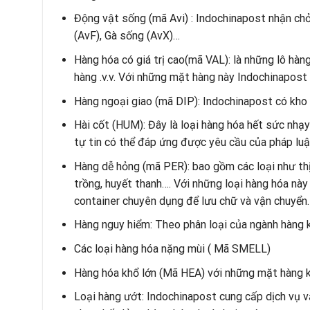
Động vật sống (mã Avi) : Indochinapost nhận chở
(AvF), Gà sống (AvX)…
Hàng hóa có giá trị cao(mã VAL): là những lô hàng
hàng .v.v. Với những mặt hàng này Indochinapost
Hàng ngoại giao (mã DIP): Indochinapost có kho b
Hài cốt (HUM): Đây là loại hàng hóa hết sức nhạy
tự tin có thể đáp ứng được yêu cầu của pháp luậ
Hàng dễ hỏng (mã PER): bao gồm các loại như thịt 
trồng, huyết thanh…. Với những loại hàng hóa này
container chuyên dụng để lưu chữ và vận chuyển.
Hàng nguy hiểm: Theo phân loại của ngành hàng k
Các loại hàng hóa nặng mùi ( Mã SMELL)
Hàng hóa khổ lớn (Mã HEA) với những mặt hàng k
Loại hàng ướt: Indochinapost cung cấp dịch vụ v