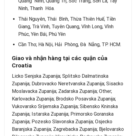
Quảng Ninh, Quảng Trị, Sóc Trăng, Sơn La, Tây
Ninh, Thanh Hóa.
Thái Nguyên, Thái Bình, Thừa Thiên Huế, Tiền
Giang, Trà Vinh, Tuyên Quang, Vĩnh Long, Vĩnh
Phúc, Yên Bái, Phú Yên
Cần Thơ, Hà Nội, Hải Phòng, Đà Nẵng, TP. HCM.
Giao và nhận hàng tại các quận của
Croatia
Licko Senjska Zupanija; Splitsko Dalmatinska
Zupanija; Dubrovacko Neretvanska Zupanija; Sisacko
Moslavacka Zupanija; Zadarska Zupanija; Other;
Karlovacka Zupanija; Brodsko Posavska Zupanija;
Vukovarsko Srijemska Zupanija; Sibensko Kninska
Zupanija; Istarska Zupanija; Primorsko Goranska
Zupanija; Pozesko Slavonska Zupanija; Osjecko
Baranjska Zupanija; Zagrebacka Zupanija; Bjelovarsko