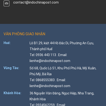
contact@indochinapost.com
VĂN PHÒNG GIAO NHẬN
Huế:
Lô B1.29, kiệt 44 Hồ Đắc Di, Phường An Cựu,
Thành phố Huế
Tel: 0936 443 113 . Email:
lienhe@indochinapost.com
Vũng Tàu:
Số 68, Quốc Lộ 51, Khu Phố Phú Hà, Mỹ Xuân,
Phú Mỹ, Bà Rịa
Tel: 0868555383 . Email:
lienhe@indochinapost.com
Khánh Hòa:
36 Nguyễn Văn Đăng, Ngọc Hiệp, Nha Trang,
Khánh Hòa
Tel: 0934562259 . Email: