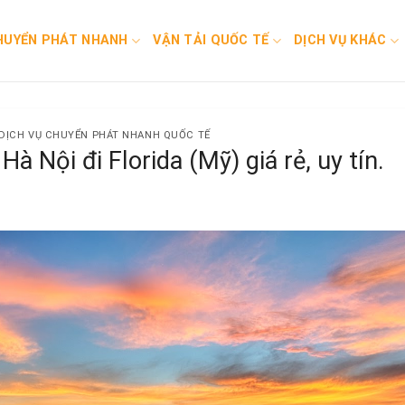
HUYỂN PHÁT NHANH
VẬN TẢI QUỐC TẾ
DỊCH VỤ KHÁC
DỊCH VỤ CHUYỂN PHÁT NHANH QUỐC TẾ
à Nội đi Florida (Mỹ) giá rẻ, uy tín.