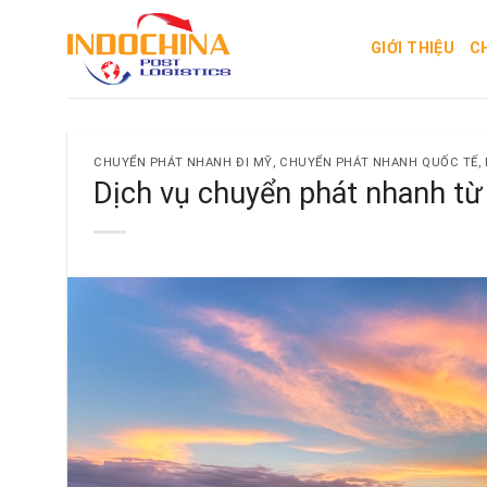
Skip
to
GIỚI THIỆU
C
content
CHUYỂN PHÁT NHANH ĐI MỸ
,
CHUYỂN PHÁT NHANH QUỐC TẾ
,
Dịch vụ chuyển phát nhanh từ H