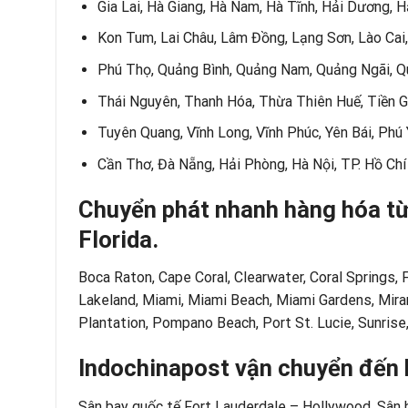
Gia Lai, Hà Giang, Hà Nam, Hà Tĩnh, Hải Dương, 
Kon Tum, Lai Châu, Lâm Đồng, Lạng Sơn, Lào Cai,
Phú Thọ, Quảng Bình, Quảng Nam, Quảng Ngãi, Quả
Thái Nguyên, Thanh Hóa, Thừa Thiên Huế, Tiền Gi
Tuyên Quang, Vĩnh Long, Vĩnh Phúc, Yên Bái, Phú
Cần Thơ, Đà Nẵng, Hải Phòng, Hà Nội, TP. Hồ Chí
Chuyển phát nhanh hàng hóa từ
Florida.
Boca Raton, Cape Coral, Clearwater, Coral Springs, 
Lakeland, Miami, Miami Beach, Miami Gardens, Mira
Plantation, Pompano Beach, Port St. Lucie, Sunris
Indochinapost vận chuyển đến k
Sân bay quốc tế Fort Lauderdale – Hollywood, Sân b