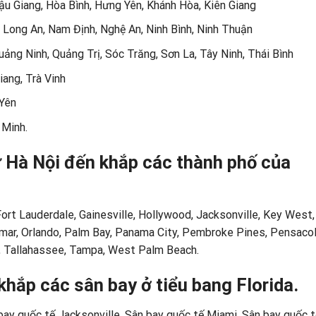
Hậu Giang, Hòa Bình, Hưng Yên, Khánh Hòa, Kiên Giang
 Long An, Nam Định, Nghệ An, Ninh Bình, Ninh Thuận
ng Ninh, Quảng Trị, Sóc Trăng, Sơn La, Tây Ninh, Thái Bình
ang, Trà Vinh
 Yên
 Minh.
 Hà Nội đến khắp các thành phố của
Fort Lauderdale, Gainesville, Hollywood, Jacksonville, Key West,
mar, Orlando, Palm Bay, Panama City, Pembroke Pines, Pensacol
e, Tallahassee, Tampa, West Palm Beach.
hắp các sân bay ở tiểu bang Florida.
ay quốc tế Jacksonville, Sân bay quốc tế Miami, Sân bay quốc t