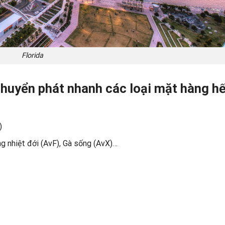
Florida
chuyển phát nhanh các loại mặt hàng hế
)
g nhiệt đới (AvF), Gà sống (AvX)…