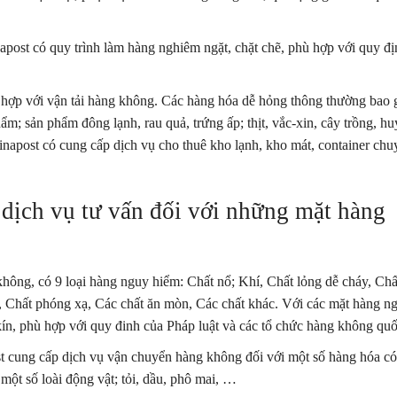
post có quy trình làm hàng nghiêm ngặt, chặt chẽ, phù hợp với quy đị
hợp với vận tải hàng không. Các hàng hóa dễ hỏng thông thường bao
ẩm; sản phẩm đông lạnh, rau quả, trứng ấp; thịt, vắc-xin, cây trồng, hu
hinapost có cung cấp dịch vụ cho thuê kho lạnh, kho mát, container chu
 dịch vụ tư vấn đối với những mặt hàng
hông, có 9 loại hàng nguy hiểm: Chất nổ; Khí, Chất lỏng dễ cháy, Chấ
m, Chất phóng xạ, Các chất ăn mòn, Các chất khác. Với các mặt hàng n
ín, phù hợp với quy đinh của Pháp luật và các tổ chức hàng không quố
 cung cấp dịch vụ vận chuyển hàng không đối với một số hàng hóa có
 một số loài động vật; tỏi, dầu, phô mai, …