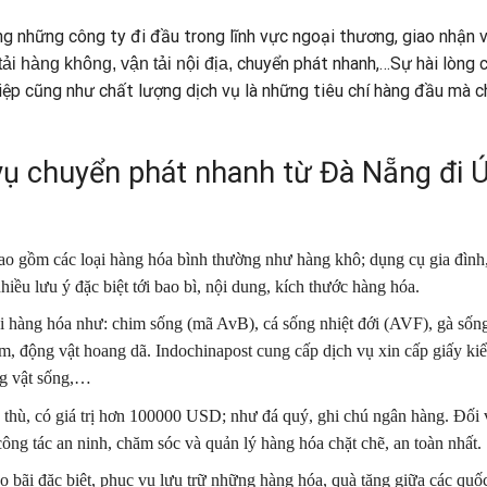
ng những công ty đi đầu trong lĩnh vực ngoại thương, giao nhận 
chuyển phát nhanh,…Sự hài lòng 
tải hàng không
,
vận tải nội địa
,
iệp cũng như chất lượng dịch vụ là những tiêu chí hàng đầu mà 
vụ chuyển phát nhanh từ Đà Nẵng đi 
ao gồm các loại hàng hóa bình thường như hàng khô; dụng cụ gia đình
u lưu ý đặc biệt tới bao bì, nội dung, kích thước hàng hóa.
i hàng hóa như: chim sống (mã AvB), cá sống nhiệt đới (AVF), gà sốn
ầm, động vật hoang dã. Indochinapost cung cấp dịch vụ xin cấp giấy ki
ng vật sống,…
 thù, có giá trị hơn 100000 USD; như đá quý, ghi chú ngân hàng. Đối 
ng tác an ninh, chăm sóc và quản lý hàng hóa chặt chẽ, an toàn nhất.
 bãi đặc biệt, phục vụ lưu trữ những hàng hóa, quà tặng giữa các quốc