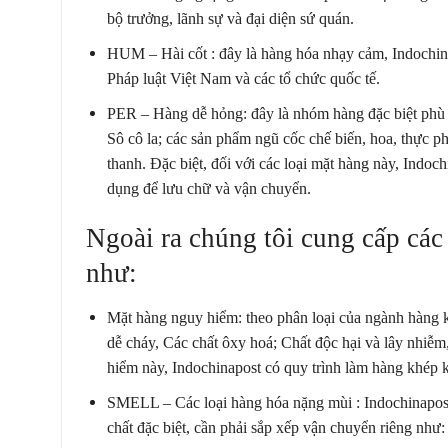
bộ trưởng, lãnh sự và đại diện sứ quán.
HUM – Hài cốt : đây là hàng hóa nhạy cảm, Indochina
Pháp luật Việt Nam và các tổ chức quốc tế.
PER – Hàng dễ hỏng: đây là nhóm hàng đặc biệt phù 
Sô cô la; các sản phẩm ngũ cốc chế biến, hoa, thực ph
thanh. Đặc biệt, đối với các loại mặt hàng này, Indoc
dụng để lưu chữ và vận chuyển.
Ngoài ra chúng tôi cung cấp
các
như:
Mặt hàng nguy hiểm: theo phân loại của ngành hàng k
dễ cháy, Các chất ôxy hoá; Chất độc hại và lây nhiễ
hiểm này, Indochinapost có quy trình làm hàng khép k
SMELL – Các loại hàng hóa nặng mùi : Indochinapost
chất đặc biệt, cần phải sắp xếp vận chuyển riêng như: