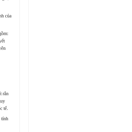
nh của
 gồm:
yết
yên
t rắn
guy
c tế.
 tính