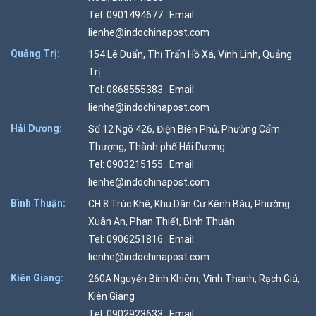
Tel: 0901494677 . Email:
lienhe@indochinapost.com
Quảng Trị:
154 Lê Duẩn, Thị Trấn Hồ Xá, Vĩnh Linh, Quảng
Trị
Tel: 0868555383 . Email:
lienhe@indochinapost.com
Hải Dương:
Số 12 Ngõ 426, Điện Biên Phủ, Phường Cẩm
Thượng, Thành phố Hải Dương
Tel: 0903215155 . Email:
lienhe@indochinapost.com
Bình Thuận:
CH 8 Trúc Khê, Khu Dân Cư Kênh Bàu, Phường
Xuân An, Phan Thiết, Bình Thuận
Tel: 0906251816 . Email:
lienhe@indochinapost.com
Kiên Giang:
260A Nguyễn Bỉnh Khiêm, Vĩnh Thanh, Rạch Giá,
Kiên Giang
Tel: 0902923633 . Email: