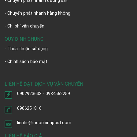
- Chuyển phát nhanh đường sắt
- Chuyển phát nhanh hàng không
- Chi phí vận chuyển
QUY ĐỊNH CHUNG
- Thỏa thuận sử dụng
- Chính sách bảo mật
LIÊN HỆ ĐẶT DỊCH VỤ VẬN CHUYỂN
0902923633 - 0934562259
0906251816
lienhe@indochinapost.com
LIÊN HỆ BÁO GIÁ