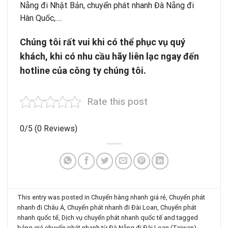
Nẵng đi Nhật Bản,
chuyển phát nhanh Đà Nẵng đi
Hàn Quốc,
….
Chúng tôi r
ấ
t vui khi c
ó
th
ể
ph
ụ
c v
ụ
quý
khách, khi có nhu c
ầ
u h
ã
y li
ê
n l
ạ
c ngay
đ
ế
n
hotline c
ủ
a c
ô
ng ty ch
ú
ng t
ô
i.
Rate this post
0/5
(0 Reviews)
This entry was posted in
Chuyển hàng nhanh giá rẻ
,
Chuyển phát
nhanh đi Châu Á
,
Chuyển phát nhanh đi Đài Loan
,
Chuyển phát
nhanh quốc tế
,
Dịch vụ chuyển phát nhanh quốc tế
and tagged
bảng giá chuyển phát nhanh từ Đà Nẵng đi Đài Loan (Taiwan)-