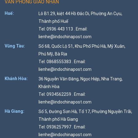
VĂN PHÒNG GIAO NHẬN
Huế:
Lô B1.29, kiệt 44 Hồ Đắc Di, Phường An Cựu,
Thành phố Huế
Tel: 0936 443 113 . Email:
lienhe@indochinapost.com
Vũng Tàu:
Số 68, Quốc Lộ 51, Khu Phố Phú Hà, Mỹ Xuân,
Phú Mỹ, Bà Rịa
Tel: 0868555383 . Email:
lienhe@indochinapost.com
Khánh Hòa:
36 Nguyễn Văn Đăng, Ngọc Hiệp, Nha Trang,
Khánh Hòa
Tel: 0934562259 . Email:
lienhe@indochinapost.com
Hà Giang:
Số 5, Đường Sơn Hà, Tổ 17, Phường Nguyễn Trãi,
Thành phố Hà Giang
Tel: 0936257997 . Email:
lienhe@indochinapost.com