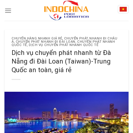
Skip
to
content
CHUYỂN HÀNG NHANH GIÁ RẺ
,
CHUYỂN PHÁT NHANH ĐI CHÂU
Á
,
CHUYỂN PHÁT NHANH ĐI ĐÀI LOAN
,
CHUYỂN PHÁT NHANH
QUỐC TẾ
,
DỊCH VỤ CHUYỂN PHÁT NHANH QUỐC TẾ
Dịch vụ chuyển phát nhanh từ Đà
Nẵng đi Đài Loan (Taiwan)-Trung
Quốc an toàn, giá rẻ