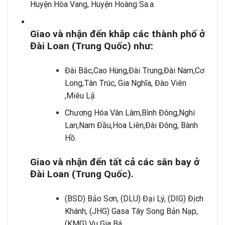
Huyện Hòa Vang, Huyện Hoàng Sa.a.
Giao và nh
ậ
n đ
ế
n kh
ắ
p c
á
c th
à
nh ph
ố
ở
Đài Loan (Trung Qu
ố
c) nh
ư
:
Đài Bắc,Cao Hùng,Đài Trung,Đài Nam,Cơ
Long,Tân Trúc, Gia Nghĩa, Đào Viên
,Miêu Lậ
Chương Hóa Vân Lâm,Bình Đông,Nghi
Lan,Nam Đầu,Hoa Liên,Đài Đông, Bành
Hồ.
Giao và nh
ậ
n đ
ế
n t
ấ
t c
ả
các sân bay
ở
Đài Loan (Trung Qu
ố
c).
(BSD) Bảo Sơn, (DLU) Đại Lý, (DIG) Địch
Khánh, (JHG) Gasa Tây Song Bản Nạp,
(KMG) Vu Gia Bá.