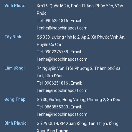
Vĩnh Phúc:
Km16, Quốc lộ 2A, Phúc Thắng, Phúc Yên, Vĩnh
Phúc
Tel: 0906251816 . Email:
lienhe@indochinapost.com
Tây Ninh:
Số 330, Đường tỉnh lộ 2, Ấp 2, Xã Phước Vĩnh An,
Huyện Củ Chi
Tel: 0902275758 . Email:
lienhe@indochinapost.com
Lâm Đồng:
74 Nguyễn Văn Trỗi, Phường 2, Thành phố Đà
Lạt, Lâm Đồng
Tel: 0906251816 . Email:
lienhe@indochinapost.com
Đồng Tháp:
Số 30, Đường Hùng Vương, Phường 2, Sa Đéc
Tel: 0868555383 . Email:
lienhe@indochinapost.com
Bình Phước:
Số 79 QL14, KP. Xuân Đồng, Tân Thiện, Đồng
Xoài, Bình Phước