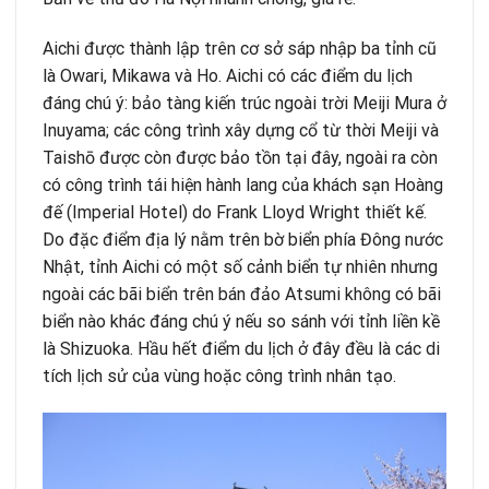
Aichi được thành lập trên cơ sở sáp nhập ba tỉnh cũ
là Owari, Mikawa và Ho. Aichi có các điểm du lịch
đáng chú ý: bảo tàng kiến trúc ngoài trời Meiji Mura ở
Inuyama; các công trình xây dựng cổ từ thời Meiji và
Taishō được còn được bảo tồn tại đây, ngoài ra còn
có công trình tái hiện hành lang của khách sạn Hoàng
đế (Imperial Hotel) do Frank Lloyd Wright thiết kế.
Do đặc điểm địa lý nằm trên bờ biển phía Đông nước
Nhật, tỉnh Aichi có một số cảnh biển tự nhiên nhưng
ngoài các bãi biển trên bán đảo Atsumi không có bãi
biển nào khác đáng chú ý nếu so sánh với tỉnh liền kề
là Shizuoka. Hầu hết điểm du lịch ở đây đều là các di
tích lịch sử của vùng hoặc công trình nhân tạo.