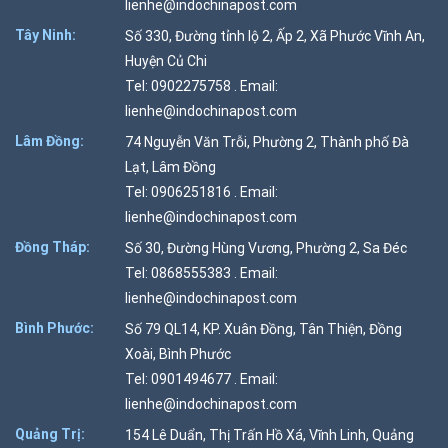
lienhe@indochinapost.com
Tây Ninh:
Số 330, Đường tỉnh lộ 2, Ấp 2, Xã Phước Vĩnh An,
Huyện Củ Chi
Tel: 0902275758 . Email:
lienhe@indochinapost.com
Lâm Đồng:
74 Nguyễn Văn Trỗi, Phường 2, Thành phố Đà
Lạt, Lâm Đồng
Tel: 0906251816 . Email:
lienhe@indochinapost.com
Đồng Tháp:
Số 30, Đường Hùng Vương, Phường 2, Sa Đéc
Tel: 0868555383 . Email:
lienhe@indochinapost.com
Bình Phước:
Số 79 QL14, KP. Xuân Đồng, Tân Thiện, Đồng
Xoài, Bình Phước
Tel: 0901494677 . Email:
lienhe@indochinapost.com
Quảng Trị:
154 Lê Duẩn, Thị Trấn Hồ Xá, Vĩnh Linh, Quảng