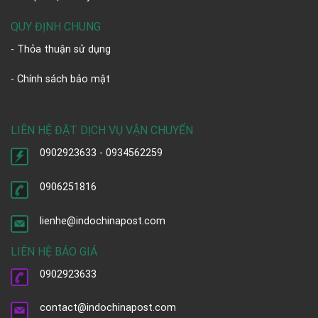
QUY ĐỊNH CHUNG
- Thỏa thuận sử dụng
- Chính sách bảo mật
LIÊN HỆ ĐẶT DỊCH VỤ VẬN CHUYỂN
0902923633 - 0934562259
0906251816
lienhe@indochinapost.com
LIÊN HỆ BÁO GIÁ
0902923633
contact@indochinapost.com