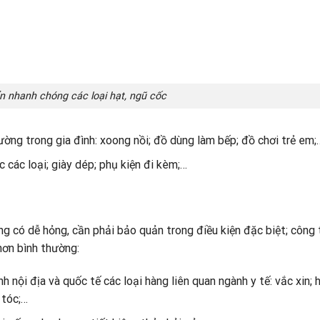
 các loại; giày dép; phụ kiện đi kèm;…
g có dễ hỏng, cần phải bảo quản trong điều kiện đặc biệt; công 
hơn bình thường:
nội địa và quốc tế các loại hàng liên quan ngành y tế: vắc xin; 
 tóc;…
 sống nhanh gọn, tiết kiệm: thủy hải sản;…
, giá rẻ.
iện tử và linh kiện điện tử các loại như điện thoại; laptop;… Vì 
gay cho chúng tôi để được tư vấn kĩ hơn nhé!
tại sân bay Tân Sơn Nhất?