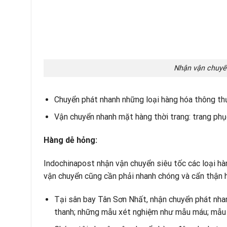
Vận chuyển nhanh mặt hàng thời trang: trang phục
Hàng dễ hỏng:
Indochinapost nhận vận chuyển siêu tốc các loại hàn
vận chuyển cũng cần phải nhanh chóng và cẩn thận 
Tại sân bay Tân Sơn Nhất, nhận chuyển phát nhanh 
thanh; những mẫu xét nghiệm như mẫu máu; mẫu
Chúng tôi chuyên vận chuyển hàng đông lạnh, tươi
Gửi các loại nông sản; rau củ quả; hoa tươi;… uy tín
Hàng điện tử:
Chúng tôi là đơn vị chuyên vận chuyển các mặt hàng đ
mặt hàng đặc thù nên khi bạn có nhu cầu, hãy gọi n
Cước phí và thời gian gửi hàng 