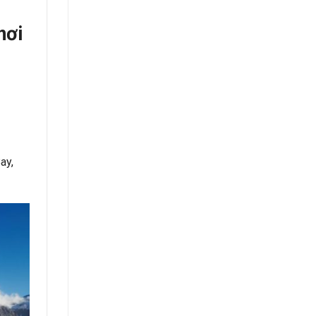
nơi
ay,