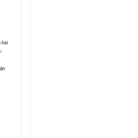
 hai
,
oàn