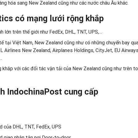
hàng hóa sang New Zealand cũng như các nước châu Âu khác.
tics có mạng lưới rộng khắp
nh lớn trên thế giới như FedEx, DHL, TNT, UPS,…
tế tại Việt Nam, New Zealand cũng như có những chuyển bay qua
ASL Airlines New Zealand, Airplanes Holdings, CityJet, EU Airways
 …
ng khăp với các đối tác vận tải của New Zealand cũng như trên t
nh IndochinaPost cung cấp
and của DHL, TNT, FedEx, UPS
nd giao nhận tận nơi Door-to-door