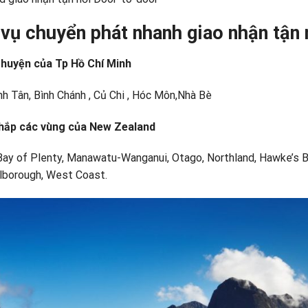
vụ chuyển phát nhanh giao nhận tận 
n huyện của Tp Hồ Chí Minh
ình Tân, Bình Chánh , Củ Chi , Hóc Môn,Nhà Bè
 khắp các vùng của New Zealand
 Bay of Plenty, Manawatu-Wanganui, Otago, Northland, Hawke’s B
rlborough, West Coast.