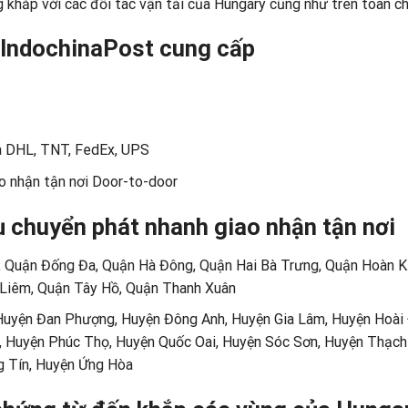
ng khăp với các đối tác vận tải của Hungary cũng như trên toàn ch
 IndochinaPost cung cấp
ủa DHL, TNT, FedEx, UPS
ao nhận tận nơi Door-to-door
 chuyển phát nhanh giao nhận tận nơi
, Quận Đống Đa, Quận Hà Đông, Quận Hai Bà Trưng, Quận Hoàn K
Liêm, Quận Tây Hồ, Quận Thanh Xuân
 Huyện Đan Phượng, Huyện Đông Anh, Huyện Gia Lâm, Huyện Hoài
 Huyện Phúc Thọ, Huyện Quốc Oai, Huyện Sóc Sơn, Huyện Thạch
g Tín, Huyện Ứng Hòa