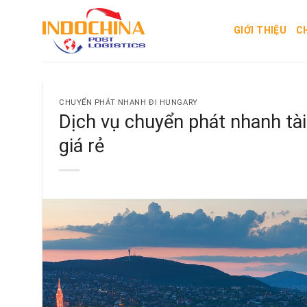
Skip
to
GIỚI THIỆU
C
content
CHUYỂN PHÁT NHANH ĐI HUNGARY
Dịch vụ chuyển phát nhanh tài
giá rẻ