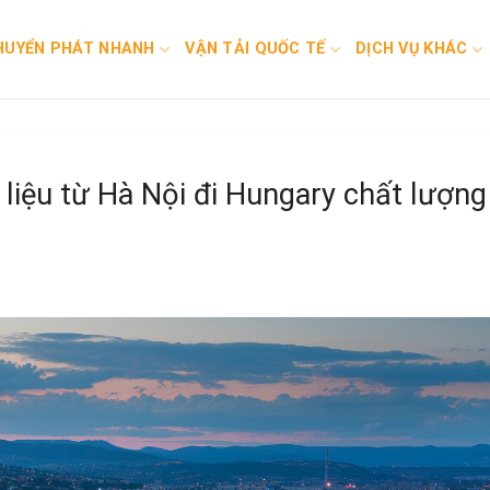
HUYỂN PHÁT NHANH
VẬN TẢI QUỐC TẾ
DỊCH VỤ KHÁC
 liệu từ Hà Nội đi Hungary chất lượn