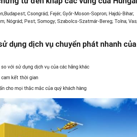
, chứng từ đến khắp các vùng của Hunga
n;Budapest; Csongrád; Fejér; Győr-Moson-Sopron; Hajdú-Bihar;
; Nógrád; Pest; Somogy; Szabolcs-Szatmár-Bereg; Tolna; Vas
 sử dụng dịch vụ chuyển phát nhanh của
% so với sử dụng dịch vụ của các hãng khác
, cam kết thời gian
vấn cho mọi thắc mắc của quý khách hàng