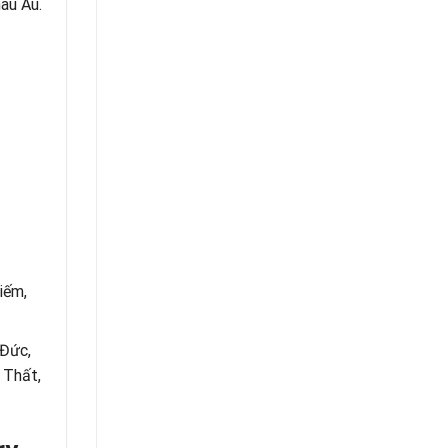
âu Âu.
iếm,
 Đức,
 Thất,