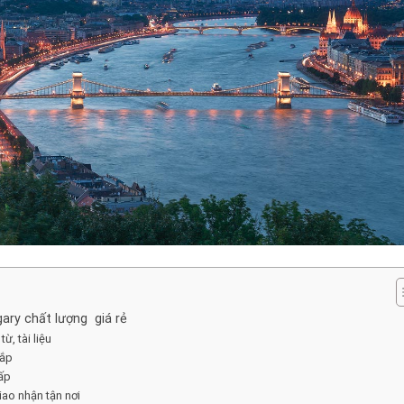
gary chất lượng giá rẻ
, tài liệu
hắp
cấp
ao nhận tận nơi