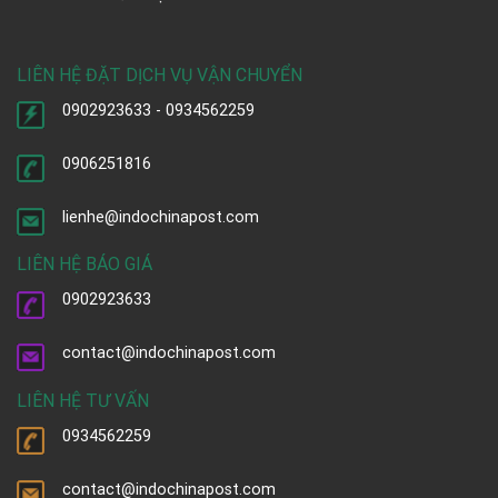
LIÊN HỆ ĐẶT DỊCH VỤ VẬN CHUYỂN
0902923633 - 0934562259
0906251816
lienhe@indochinapost.com
LIÊN HỆ BÁO GIÁ
0902923633
contact@indochinapost.com
LIÊN HỆ TƯ VẤN
0934562259
contact@indochinapost.com