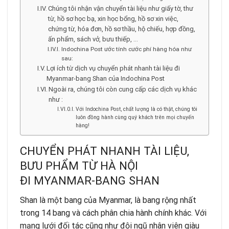
Chúng tôi nhận vận chuyển tài liệu như giấy tờ, thư
từ, hồ sơ học bạ, xin học bổng, hồ sơ xin việc,
chứng từ, hóa đơn, hồ sơ thầu, hộ chiếu, hợp đồng,
ấn phẩm, sách vở, bưu thiếp, …
Indochina Post ước tính cước phí hàng hóa như
sau:
Lợi ích từ dịch vụ chuyển phát nhanh tài liệu đi
Myanmar-bang Shan của Indochina Post
Ngoài ra, chúng tôi còn cung cấp các dịch vụ khác
như :
Với Indochina Post, chất lượng là có thật, chúng tôi
luôn đồng hành cùng quý khách trên mọi chuyến
hàng!
CHUYỂN PHÁT NHANH TÀI LIỆU,
BƯU PHẨM TỪ HÀ NỘI
ĐI MYANMAR-BANG SHAN
Shan là một bang của Myanmar, là bang rộng nhất
trong 14 bang và cách phân chia hành chính khác. Với
mạng lưới đối tác cũng như đội ngũ nhân viên giàu