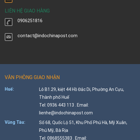
LIÊN HỆ GIAO HÀNG
0906251816
contact@indochinapost.com
VĂN PHÒNG GIAO NHẬN
Huế:
Lô B1.29, kiệt 44 Hồ Đắc Di, Phường An Cựu,
Thành phố Huế
Tel: 0936 443 113 . Email:
lienhe@indochinapost.com
Vũng Tàu:
Số 68, Quốc Lộ 51, Khu Phố Phú Hà, Mỹ Xuân,
Phú Mỹ, Bà Rịa
Tel: 0868555383 . Email: