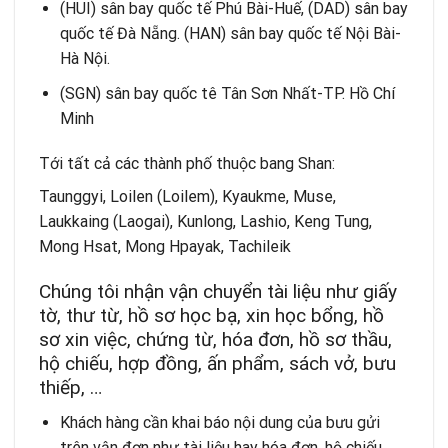
(HUI) sân bay quốc tế Phú Bài-Huế, (DAD) sân bay
quốc tế Đà Nẵng. (HAN) sân bay quốc tế Nội Bài-
Hà Nội.
(SGN) sân bay quốc tê Tân Sơn Nhất-TP. Hồ Chí
Minh
Tới tất cả các thành phố thuộc bang Shan:
Taunggyi, Loilen (Loilem), Kyaukme, Muse,
Laukkaing (Laogai), Kunlong, Lashio, Keng Tung,
Mong Hsat, Mong Hpayak, Tachileik
Chúng tôi nhận vận chuyển tài liệu như giấy
tờ, thư từ, hồ sơ học bạ, xin học bổng, hồ
sơ xin việc, chứng từ, hóa đơn, hồ sơ thầu,
hộ chiếu, hợp đồng, ấn phẩm, sách vở, bưu
thiếp, …
Khách hàng cần khai báo nội dung của bưu gửi
trên vận đơn như tài liệu hay hóa đơn, hộ chiếu,