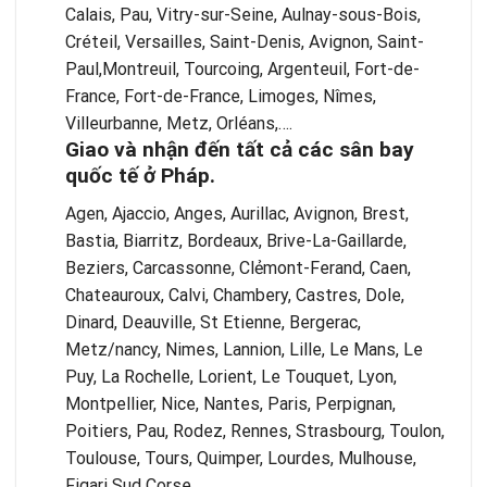
Calais, Pau, Vitry-sur-Seine, Aulnay-sous-Bois,
Créteil, Versailles, Saint-Denis, Avignon, Saint-
Paul,Montreuil, Tourcoing, Argenteuil, Fort-de-
France, Fort-de-France, Limoges, Nîmes,
Villeurbanne, Metz, Orléans,….
Giao và nhận đến tất cả các sân bay
quốc tế ở Pháp.
Agen, Ajaccio, Anges, Aurillac, Avignon, Brest,
Bastia, Biarritz, Bordeaux, Brive-La-Gaillarde,
Beziers, Carcassonne, Clẻmont-Ferand, Caen,
Chateauroux, Calvi, Chambery, Castres, Dole,
Dinard, Deauville, St Etienne, Bergerac,
Metz/nancy, Nimes, Lannion, Lille, Le Mans, Le
Puy, La Rochelle, Lorient, Le Touquet, Lyon,
Montpellier, Nice, Nantes, Paris, Perpignan,
Poitiers, Pau, Rodez, Rennes, Strasbourg, Toulon,
Toulouse, Tours, Quimper, Lourdes, Mulhouse,
Figari Sud Corse,….