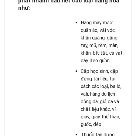
phát nhanh hầu hết các loại hàng hóa
như:
Hàng may mặc:
quần áo, vải vóc,
khăn quàng, găng
tay, mũ, rèm, màn,
khăn, bít tất, cà vạt,
dây đeo quần…
Cặp học sinh, cặp
đựng tài liệu, túi
xách các loại, ba lô,
vali, hàng du lịch
bằng da, giả da và
chất liệu khác, ví,
giày, giày thể thao,
guốc, dép …
Thuốc tân dược,