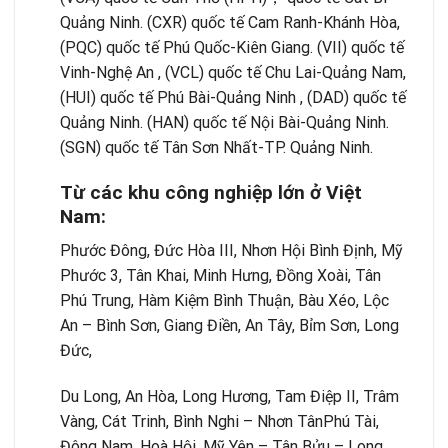
Quảng Ninh. (CXR) quốc tế Cam Ranh-Khánh Hòa,
(PQC) quốc tế Phú Quốc-Kiên Giang. (VII) quốc tế
Vinh-Nghệ An , (VCL) quốc tế Chu Lai-Quảng Nam,
(HUI) quốc tế Phú Bài-Quảng Ninh , (DAD) quốc tế
Quảng Ninh. (HAN) quốc tế Nội Bài-Quảng Ninh.
(SGN) quốc tế Tân Sơn Nhất-TP. Quảng Ninh.
Từ các khu công nghiệp lớn ở Việt
Nam:
Phước Đông, Đức Hòa III, Nhơn Hội Bình Định, Mỹ
Phước 3, Tân Khai, Minh Hưng, Đồng Xoài, Tân
Phú Trung, Hàm Kiệm Bình Thuận, Bàu Xéo, Lộc
An – Bình Sơn, Giang Điền, An Tây, Bỉm Sơn, Long
Đức,
Du Long, An Hòa, Long Hương, Tam Điệp II, Trâm
Vàng, Cát Trinh, Bình Nghi – Nhơn TânPhú Tài,
Đông Nam, Hoà Hội, Mỹ Yên – Tân Bửu – Long