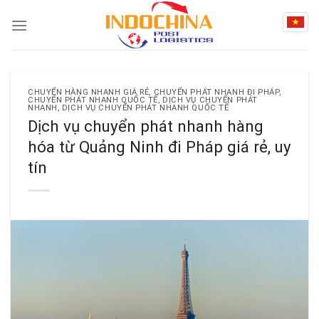
Skip
to
content
CHUYỂN HÀNG NHANH GIÁ RẺ
,
CHUYỂN PHÁT NHANH ĐI PHÁP
,
CHUYỂN PHÁT NHANH QUỐC TẾ
,
DỊCH VỤ CHUYỂN PHÁT
NHANH
,
DỊCH VỤ CHUYỂN PHÁT NHANH QUỐC TẾ
Dịch vụ chuyển phát nhanh hàng
hóa từ Quảng Ninh đi Pháp giá rẻ, uy
tín