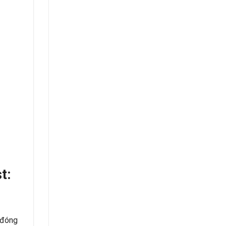
t:
, đóng