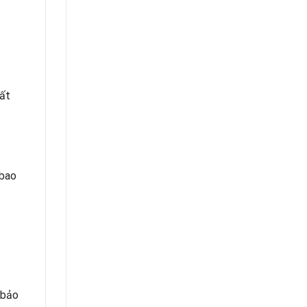
hất
 bao
 bảo