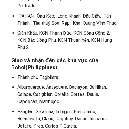
Protrade.
ITAHAN, Ông Kèo, Long Khánh, Dầu Giây, Tân
Thành, Tàu thuỷ Soài Rạp, Khai Quang Vĩnh Phúc.
Gián Khẩu, KCN Thạnh Đức, KCN Sông Công 2,
KCN Bắc Đồng Phú, KCN Thuận Yên, KCN Hưng
Phú 2.
Giao và nh
ậ
n
đ
ế
n c
á
c
khu vực
c
ủ
a
Bohol(Philippines)
Thành phố Tagbilara
Alburquerque, Antequera, Baclayon, Balilihan,
Calape, Catigbian, Corella, Cortes, Dauis,
Capoocan, Maribojoc
Panglao, Sikatuna, Tubigon, Bien Unido,
Buenavista, Clarin, Dagohoy, Danao, Inabanga,
Jetafe, Pres. Carlos P. Garcia.