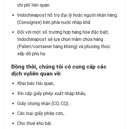
chi phí liên quan.
Indochinapost hỗ trợ đại lý hoặc người nhận hàng
(Consignee) bên phía nước nhập khẩ
Đối với một số trường hợp hàng hóa đặc biệt,
Indochinapost sẽ lựa chọn mâm chứa hàng .
(Pallet/container hàng không) và phương thức
xếp dỡ phù hợ
Đ
ồ
ng th
ờ
i, ch
ú
ng t
ô
i c
ó
cung c
ấ
p c
á
c
d
ị
ch v
ụ
li
ê
n quan v
ề
:
Khai báo Hải quan
,
Xin cấp giấy phép xuất nhập khẩu,
Giấy chứng nhận (CO, CQ)…
Các loại giấy phép con,…
Cho thuê kho bãi..