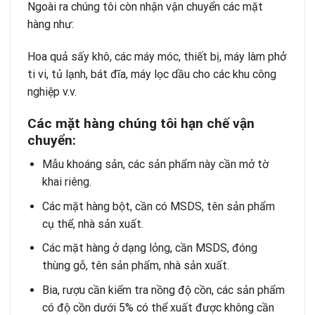
Ngoài ra chúng tôi còn nhận vận chuyển các mặt
hàng như:
Hoa quả sấy khô, các máy móc, thiết bị, máy làm phở
ti vi, tủ lạnh, bát đĩa, máy lọc dầu cho các khu công
nghiệp v.v.
Các m
ặ
t h
à
ng ch
ú
ng t
ô
i h
ạ
n ch
ế
v
ậ
n
chuy
ể
n:
Mẫu khoáng sản, các sản phẩm này cần mở tờ
khai riêng.
Các mặt hàng bột, cần có MSDS, tên sản phẩm
cụ thể, nhà sản xuất.
Các mặt hàng ở dạng lỏng, cần MSDS, đóng
thùng gỗ, tên sản phẩm, nhà sản xuất.
Bia, rượu cần kiểm tra nồng độ cồn, các sản phẩm
có độ cồn dưới 5% có thể xuất được không cần