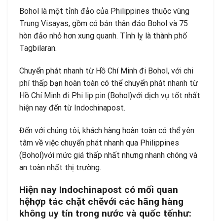
Bohol là một tỉnh đảo của Philippines thuộc vùng
Trung Visayas, gồm có bản thân đảo Bohol và 75
hòn đảo nhỏ hơn xung quanh. Tỉnh lỵ là thành phố
Tagbilaran.
Chuyển phát nhanh từ Hồ Chí Minh đi Bohol, với chi
phí thấp bạn hoàn toàn có thể chuyển phát nhanh từ
Hồ Chí Minh đi Phi lip pin (Bohol)với dịch vụ tốt nhất
hiện nay đến từ
Indochinapost
.
Đến với chúng tôi, khách hàng hoàn toàn có thể yên
tâm về việc chuyển phát nhanh qua Philippines
(Bohol)với mức giá thấp nhất nhưng nhanh chóng và
an toàn nhất thị trường.
Hi
ệ
n nay Indochinapost c
ó
m
ố
i quan
h
ệ
h
ợ
p t
á
c ch
ặ
t ch
ẽ
v
ớ
i c
á
c h
ã
ng h
à
ng
kh
ô
ng uy t
í
n trong n
ướ
c v
à
qu
ố
c t
ế
nh
ư
: