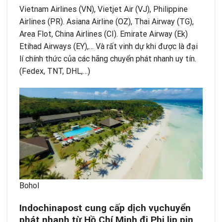
Vietnam Airlines (VN), Vietjet Air (VJ), Philippine
Airlines (PR). Asiana Airline (OZ), Thai Airway (TG),
Area Flot, China Airlines (CI). Emirate Airway (Ek)
Etihad Airways (EY),… Và rất vinh dự khi được là đại
lí chính thức của các hãng chuyển phát nhanh uy tín.
(Fedex, TNT, DHL,…)
Bohol
Indochinapost cung cấp dịch vụchuyển
phát nhanh từ Hồ Chí Minh đi Phi lip pin