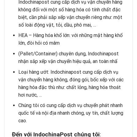
Indochinapost cung cấp dịch vụ vận chuyển hàng
không đối với một số hàng hóa có tính chất đặc
biệt, cần phải sắp xếp vận chuyển riêng như: một
số loài động vật, tỏi, dầu, phô mai, …
HEA – Hàng hóa khổ lớn: với những mặt hàng khổ
lớn, đòi hỏi có mâm
(Pallet/Container) chuyên dụng, Indochinapost
nhận sắp xếp vận chuyển hiệu quả, an toàn nhấ
Loại hàng ướt: Indochinapost cung cấp dịch vụ
vận chuyển hàng không, đóng gói, bốc xếp với các
hàng hóa đặc thù như: chất lỏng, hàng hóa thoát
hơi nước, …
Chúng tôi có cung cấp dịch vụ chuyển phát nhanh
quốc tế và nội địa nhanh chóng, uy tín, chất lượng
cao.
Đ
ế
n v
ớ
i IndochinaPost ch
ú
ng t
ô
i
: