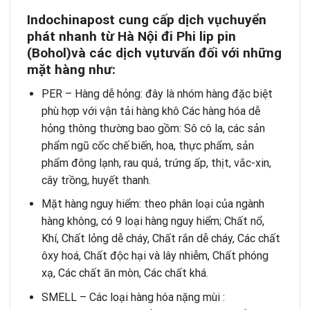
Indochinapost cung c
ấ
p d
ị
ch v
ụ
chuy
ể
n
ph
á
t nhanh từ Hà Nội
đ
i Phi lip pin
(Bohol)và các d
ị
ch v
ụ
t
ư
v
ấ
n
đ
ố
i v
ớ
i nh
ữ
ng
m
ặ
t h
à
ng nh
ư
:
PER – Hàng dễ hỏng: đây là nhóm hàng đặc biệt
phù hợp với vận tải hàng khô Các hàng hóa dễ
hỏng thông thường bao gồm: Sô cô la, các sản
phẩm ngũ cốc chế biến, hoa, thực phẩm, sản
phẩm đông lạnh, rau quả, trứng ấp, thịt, vắc-xin,
cây trồng, huyết thanh.
Mặt hàng nguy hiểm: theo phân loại của ngành
hàng không, có 9 loại hàng nguy hiểm; Chất nổ,
Khí, Chất lỏng dễ cháy, Chất rắn dễ cháy, Các chất
ôxy hoá, Chất độc hại và lây nhiễm, Chất phóng
xạ, Các chất ăn mòn, Các chất khá.
SMELL – Các loại hàng hóa nặng mùi :