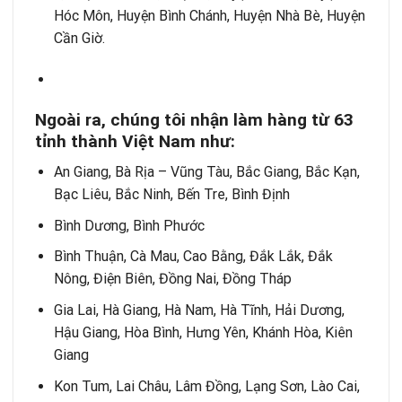
Hóc Môn, Huyện Bình Chánh, Huyện Nhà Bè, Huyện
Cần Giờ.
Ngoài ra, chúng tôi nh
ậ
n l
à
m h
à
ng t
ừ
63
t
ỉ
nh th
à
nh Vi
ệ
t Nam nh
ư
:
An Giang, Bà Rịa – Vũng Tàu, Bắc Giang, Bắc Kạn,
Bạc Liêu, Bắc Ninh, Bến Tre, Bình Định
Bình Dương, Bình Phước
Bình Thuận, Cà Mau, Cao Bằng, Đắk Lắk, Đắk
Nông, Điện Biên, Đồng Nai, Đồng Tháp
Gia Lai, Hà Giang, Hà Nam, Hà Tĩnh, Hải Dương,
Hậu Giang, Hòa Bình, Hưng Yên, Khánh Hòa, Kiên
Giang
Kon Tum, Lai Châu, Lâm Đồng, Lạng Sơn, Lào Cai,