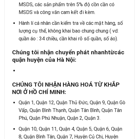
MSDS, các sản phẩm trên 5% độ cồn cần có
MSDS và công văn cam kết đi kèm.
Hành lí cá nhân cần kiểm tra về các mặt hàng, số
lượng cụ thể, không khai bao chung chung ( vd:
quần áo : 34 chiều, cần khai rõ số quần, số áo).
Chúng tôi nh
ậ
n chuy
ể
n ph
á
t nhanh
t
ừ
c
á
c
qu
ậ
n huy
ệ
n c
ủ
a H
à
N
ộ
i:
CHÚNG TÔI NHẬN HÀNG HOÁ TỪ KHẮP
NƠI Ở HỒ CHÍ MINH:
Quận 1, Quận 12, Quận Thủ Đức, Quận 9, Quận Gò
Vấp, Quận Bình Thạnh, Quận Tân Bình, Quận Tân
Phú, Quận Phú Nhuận, Quận 2, Quận 3.
Quận 10, Quận 11, Quận 4, Quận 5, Quận 6, Quận
8, Quận Bình Tân, Quận 7, Huyện Củ Chi, Huyện