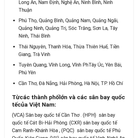
Long An, Nam Định, Nghệ An, Ninh Bình, Ninh
Thuận
Phú Thọ, Quảng Bình, Quảng Nam, Quảng Ngãi,
Quảng Ninh, Quảng Trị, Sóc Trăng, Sơn La, Tây
Ninh, Thái Bình
Thái Nguyên, Thanh Hóa, Thừa Thiên Huế, Tiền
Giang, Trà Vinh
Tuyên Quang, Vĩnh Long, Vĩnh PhTây Úc, Yên Bái,
Phú Yên
Cần Thơ, Đà Nẵng, Hải Phòng, Hà Nội, TP. Hồ Chí
T
ừ
c
á
c th
à
nh ph
ố
l
ớ
n v
à
c
á
c s
â
n bay qu
ố
c
t
ế
c
ủ
a Vi
ệ
t Nam:
(VCA) Sân bay quốc tế Cần Thơ . (HPH) sân bay
quốc tế Cát Bi-Hải Phòng. (CXR) sân bay quốc tế
Cam Ranh-Khánh Hòa , (PQC) sân bay quốc tế Phú