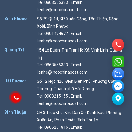
Tel: 0868555383 . Email:
lienhe@indochinapost.com
Bình Phước:
Số 79 QL14, KP. Xuân Đồng, Tân Thiện, Đồng
Xoài, Bình Phước
Tel: 0901494677 . Email:
lienhe@indochinapost.com
Quảng Trị:
154 Lê Duẩn, Thị Trấn Hồ Xá, Vĩnh Linh, Quảng
Trị
Tel: 0868555383 . Email:
lienhe@indochinapost.com
Hải Dương:
Số 12 Ngõ 426, Điện Biên Phủ, Phường Cẩm
Thượng, Thành phố Hải Dương
Tel: 0903215155 . Email:
lienhe@indochinapost.com
Bình Thuận:
CH 8 Trúc Khê, Khu Dân Cư Kênh Bàu, Phường
Xuân An, Phan Thiết, Bình Thuận
Tel: 0906251816 . Email: