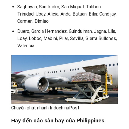
Sagbayan, San Isidro, San Miguel, Talibon,
Trinidad, Ubay, Alicia, Anda, Batuan, Bilar, Candijay,
Carmen, Dimiao.
Duero, Garcia Hernandez, Guindulman, Jagna, Lila,
Loay, Loboc, Mabini, Pilar, Sevilla, Sierra Bullones,
Valencia.
Chuyển phát nhanh IndochinaPost
Hay đ
ế
n c
á
c s
â
n bay c
ủ
a Philippines.