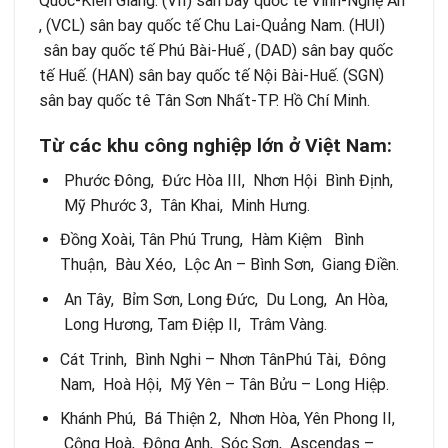
Quốc-Kiên Giang. (VII) sân bay quốc tế Vinh-Nghệ An
, (VCL) sân bay quốc tế Chu Lai-Quảng Nam. (HUI)
sân bay quốc tế Phú Bài-Huế , (DAD) sân bay quốc
tế Huế. (HAN) sân bay quốc tế Nội Bài-Huế. (SGN)
sân bay quốc tê Tân Sơn Nhất-TP. Hồ Chí Minh.
T
ừ
các khu công nghi
ệ
p l
ớ
n
ở
Vi
ệ
t Nam:
Phước Đông, Đức Hòa III, Nhơn Hội Bình Định,
Mỹ Phước 3, Tân Khai, Minh Hưng.
Đồng Xoài, Tân Phú Trung, Hàm Kiệm Bình
Thuận, Bàu Xéo, Lộc An – Bình Sơn, Giang Điền.
An Tây, Bỉm Sơn, Long Đức, Du Long, An Hòa,
Long Hương, Tam Điệp II, Trâm Vàng.
Cát Trinh, Bình Nghi – Nhơn TânPhú Tài, Đông
Nam, Hoà Hội, Mỹ Yên – Tân Bửu – Long Hiệp.
Khánh Phú, Bá Thiện 2, Nhơn Hòa, Yên Phong II,
Cộng Hoà, Đông Anh, Sóc Sơn, Ascendas –