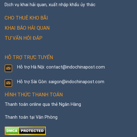
Dịch vụ khai hải quan, xuất nhập khẩu ủy thác
CHO THUÊ KHO BÃI
KHAI BÁO HẢI QUAN
TƯ VẤN HỎI ĐÁP
HỖ TRỢ TRỰC TUYẾN
Hỗ trợ Hà Nội: contact@indochinapost.com
Hỗ trợ Sài Gòn: saigon@indochinapost.com
HÌNH THỨC THANH TOÁN
Thanh toán online qua thẻ Ngân Hàng
Thanh toán tại Văn Phòng