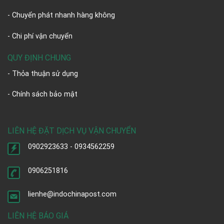
- Chuyển phát nhanh hàng không
- Chi phí vận chuyển
QUY ĐỊNH CHUNG
- Thỏa thuận sử dụng
- Chính sách bảo mật
LIÊN HỆ ĐẶT DỊCH VỤ VẬN CHUYỂN
0902923633 - 0934562259
0906251816
lienhe@indochinapost.com
LIÊN HỆ BÁO GIÁ