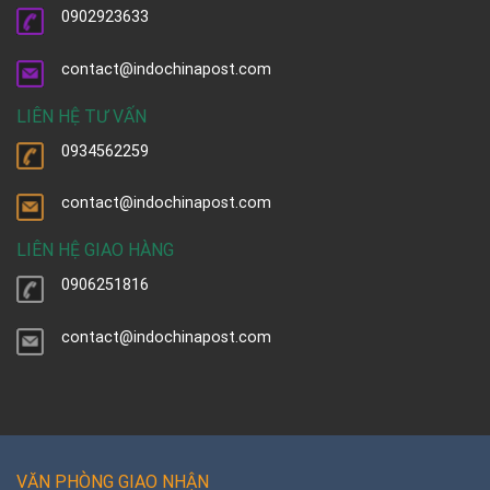
0902923633
contact@indochinapost.com
LIÊN HỆ TƯ VẤN
0934562259
contact@indochinapost.com
LIÊN HỆ GIAO HÀNG
0906251816
contact@indochinapost.com
VĂN PHÒNG GIAO NHẬN