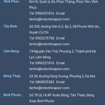
Vĩnh Phúc:
Km16, Quốc lộ 2A, Phúc Thắng, Phúc Yên, Vĩnh
Phúc
Tel: 0906251816 . Email:
lienhe@indochinapost.com
Tây Ninh:
Số 330, Đường tỉnh lộ 2, Ấp 2, Xã Phước Vĩnh An,
Huyện Củ Chi
Tel: 0902275758 . Email:
lienhe@indochinapost.com
Lâm Đồng:
74 Nguyễn Văn Trỗi, Phường 2, Thành phố Đà
Lạt, Lâm Đồng
Tel: 0906251816 . Email:
lienhe@indochinapost.com
Đồng Tháp:
Số 30, Đường Hùng Vương, Phường 2, Sa Đéc
Tel: 0868555383 . Email:
lienhe@indochinapost.com
Bình Phước:
Số 79 QL14, KP. Xuân Đồng, Tân Thiện, Đồng
Xoài, Bình Phước