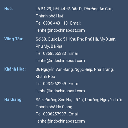
Huế:
Lô B1.29, kiệt 44 Hồ Đắc Di, Phường An Cựu,
Thành phố Huế
Tel: 0936 443 113 . Email:
lienhe@indochinapost.com
Vũng Tàu:
Số 68, Quốc Lộ 51, Khu Phố Phú Hà, Mỹ Xuân,
Phú Mỹ, Bà Rịa
Tel: 0868555383 . Email:
lienhe@indochinapost.com
Khánh Hòa:
36 Nguyễn Văn Đăng, Ngọc Hiệp, Nha Trang,
Khánh Hòa
Tel: 0934562259 . Email:
lienhe@indochinapost.com
Hà Giang:
Số 5, Đường Sơn Hà, Tổ 17, Phường Nguyễn Trãi,
Thành phố Hà Giang
Tel: 0936257997 . Email:
lienhe@indochinapost.com