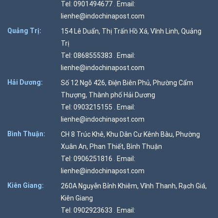
Tel: 0901494677 . Email:
lienhe@indochinapost.com
Quảng Trị:
154 Lê Duẩn, Thị Trấn Hồ Xá, Vĩnh Linh, Quảng
Trị
Tel: 0868555383 . Email:
lienhe@indochinapost.com
Hải Dương:
Số 12 Ngõ 426, Điện Biên Phủ, Phường Cẩm
Thượng, Thành phố Hải Dương
Tel: 0903215155 . Email:
lienhe@indochinapost.com
Bình Thuận:
CH 8 Trúc Khê, Khu Dân Cư Kênh Bàu, Phường
Xuân An, Phan Thiết, Bình Thuận
Tel: 0906251816 . Email:
lienhe@indochinapost.com
Kiên Giang:
260A Nguyễn Bỉnh Khiêm, Vĩnh Thanh, Rạch Giá,
Kiên Giang
Tel: 0902923633 . Email: