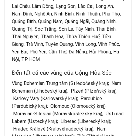
Lai Châu, Lâm Đồng, Lạng Sơn, Lào Cai, Long An,
Nam Định, Nghệ An, Ninh Bình, Ninh Thuận, Phú Thọ,
Quảng Bình, Quảng Nam, Quảng Ngãi, Quảng Ninh,
Quảng Trị, Sóc Trăng, Sơn La, Tây Ninh, Thái Bình,
Thái Nguyên, Thanh Hóa, Thừa Thiên Huế, Tiền
Giang, Trà Vinh, Tuyên Quang, Vĩnh Long, Vĩnh Phúc,
Yên Bái, Phú Yên, Cần Thơ, Đà Nẵng, Hải Phòng, Hà
Nội, TP HCM.
Đến tất cả các vùng của Cộng Hòa Séc
Vùng Bohemian Trung tâm (Středočeský kraj); Nam
Bohemian (Jihočeský kraj); Plzeň (Plzeňský kraj);
Karlovy Vary (Karlovarský kraj); Pardubice
(Pardubický kraj); Olomouc (Olomoucký kraj);
Moravian-Silesian (Moravskoslezský kraj); Ústí nad
Labem (Ústecký kraj); Liberec (Liberecký kraj);
Hradec Králové (Královéhradecký kraj); Nam