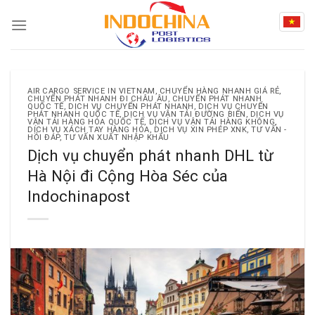
Skip
to
content
AIR CARGO SERVICE IN VIETNAM
,
CHUYỂN HÀNG NHANH GIÁ RẺ
,
CHUYỂN PHÁT NHANH ĐI CHÂU ÂU
,
CHUYỂN PHÁT NHANH
QUỐC TẾ
,
DỊCH VỤ CHUYỂN PHÁT NHANH
,
DỊCH VỤ CHUYỂN
PHÁT NHANH QUỐC TẾ
,
DỊCH VỤ VẬN TẢI ĐƯỜNG BIỂN
,
DỊCH VỤ
VẬN TẢI HÀNG HÓA QUỐC TẾ
,
DỊCH VỤ VẬN TẢI HÀNG KHÔNG
,
DỊCH VỤ XÁCH TAY HÀNG HÓA
,
DỊCH VỤ XIN PHÉP XNK
,
TƯ VẤN -
HỎI ĐÁP
,
TƯ VẤN XUẤT NHẬP KHẨU
Dịch vụ chuyển phát nhanh DHL từ
Hà Nội đi Cộng Hòa Séc của
Indochinapost