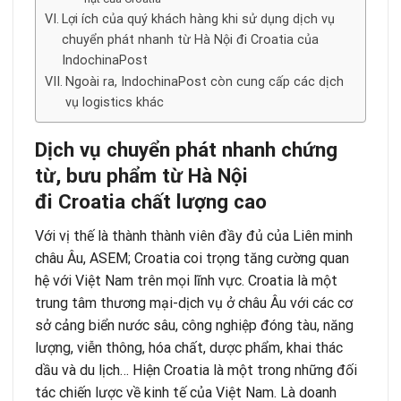
Lợi ích của quý khách hàng khi sử dụng dịch vụ
chuyển phát nhanh từ Hà Nội đi Croatia của
IndochinaPost
Ngoài ra, IndochinaPost còn cung cấp các dịch
vụ logistics khác
Dị
ch vụ
chuyể
n phát nhanh chứ
ng
từ
, bư
u phẩ
m từ
Hà Nộ
i
đi
Croatia
chấ
t lượ
ng cao
Với vị thế là thành thành viên đầy đủ của Liên minh
châu Âu, ASEM; Croatia coi trọng tăng cường quan
hệ với Việt Nam trên mọi lĩnh vực. Croatia là một
trung tâm thương mại-dịch vụ ở châu Âu với các cơ
sở cảng biển nước sâu, công nghiệp đóng tàu, năng
lượng, viễn thông, hóa chất, dược phẩm, khai thác
dầu và du lịch… Hiện Croatia là một trong những đối
tác chiến lược về kinh tế của Việt Nam. Là doanh