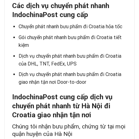
Các dị
ch vụ
chuyể
n ph
á
t nhanh
IndochinaPost cung cấ
p
Chuyển phát nhanh bưu phẩm đi Croatia hỏa tốc
Gói chuyển phát nhanh bưu phẩm đi Croatia tiết
kiệm
Dịch vụ chuyển phát nhanh bưu phẩm đi Croatia
của DHL, TNT, FedEx, UPS
Dịch vụ chuyển phát nhanh bưu phẩm đi Croatia
giao nhận tận nơi Door-to-door
IndochinaPost cung cấ
p dị
ch vụ
chuyển phát nhanh từ Hà Nội đi
Croatia
giao nhậ
n tậ
n nơ
i
Chúng tôi nhận bưu phẩm, chứng từ tại mọi
quận huyện của Hà Nội