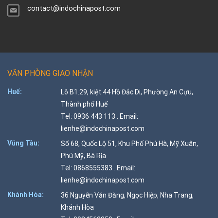
contact@indochinapost.com
VĂN PHÒNG GIAO NHẬN
Huế:
Lô B1.29, kiệt 44 Hồ Đắc Di, Phường An Cựu,
Thành phố Huế
Tel: 0936 443 113 . Email:
lienhe@indochinapost.com
Vũng Tàu:
Số 68, Quốc Lộ 51, Khu Phố Phú Hà, Mỹ Xuân,
Phú Mỹ, Bà Rịa
Tel: 0868555383 . Email:
lienhe@indochinapost.com
Khánh Hòa:
36 Nguyễn Văn Đăng, Ngọc Hiệp, Nha Trang,
Khánh Hòa