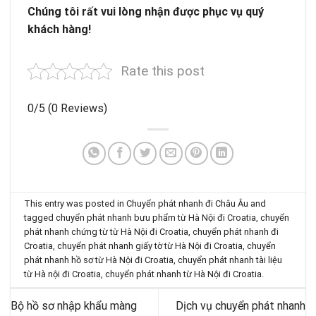
Chúng tôi rấ
t vui l
ò
ng nhậ
n
đượ
c
phục vụ
qu
ý
kh
á
ch h
à
ng!
Rate this post
0/5
(0 Reviews)
This entry was posted in
Chuyển phát nhanh đi Châu Âu
and
tagged
chuyển phát nhanh bưu phẩm từ Hà Nội đi Croatia
,
chuyển
phát nhanh chứng từ từ Hà Nội đi Croatia
,
chuyển phát nhanh đi
Croatia
,
chuyển phát nhanh giấy tờ từ Hà Nội đi Croatia
,
chuyển
phát nhanh hồ sơ từ Hà Nội đi Croatia
,
chuyển phát nhanh tài liệu
từ Hà nội đi Croatia
,
chuyển phát nhanh từ Hà Nội đi Croatia
.
Bộ hồ sơ nhập khẩu màng
Dịch vụ chuyển phát nhanh