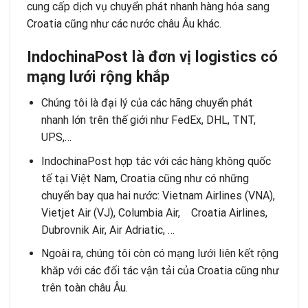
cung cấp dịch vụ chuyển phát nhanh hàng hóa sang
Croatia cũng như các nước châu Âu khác.
IndochinaPost là đơ
n vị
logistics c
ó
mạ
ng lướ
i rộ
ng khắ
p
Chúng tôi là đại lý của các hãng chuyển phát
nhanh lớn trên thế giới như FedEx, DHL, TNT,
UPS,…
IndochinaPost hợp tác với các hàng không quốc
tế tại Việt Nam, Croatia cũng như có những
chuyển bay qua hai nước: Vietnam Airlines (VNA),
Vietjet Air (VJ), Columbia Air, Croatia Airlines,
Dubrovnik Air, Air Adriatic, …
Ngoài ra, chúng tôi còn có mạng lưới liên kết rộng
khăp với các đối tác vận tải của Croatia cũng như
trên toàn châu Âu.