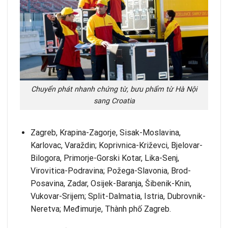
Chuyển phát nhanh chứng từ, bưu phẩm từ Hà Nội
sang Croatia
Zagreb, Krapina-Zagorje, Sisak-Moslavina,
Karlovac, Varaždin; Koprivnica-Križevci, Bjelovar-
Bilogora, Primorje-Gorski Kotar, Lika-Senj,
Virovitica-Podravina; Požega-Slavonia, Brod-
Posavina, Zadar, Osijek-Baranja, Šibenik-Knin,
Vukovar-Srijem; Split-Dalmatia, Istria, Dubrovnik-
Neretva; Međimurje, Thành phố Zagreb.