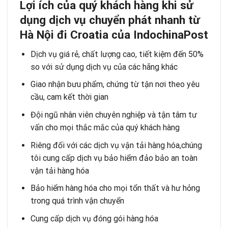
Lợ
i
í
ch củ
a qu
ý
kh
á
ch h
à
ng khi sử
dụ
ng dị
ch vụ
chuyển phát nhanh từ
Hà Nội đi Croatia
củ
a IndochinaPost
Dịch vụ giá rẻ, chất lượng cao, tiết kiệm đến 50%
so với sử dụng dịch vụ của các hãng khác
Giao nhận bưu phẩm, chứng từ tận nơi theo yêu
cầu, cam kết thời gian
Đội ngũ nhân viên chuyên nghiệp và tận tâm tư
vấn cho mọi thắc mắc của quý khách hàng
Riêng đối với các dịch vụ vận tải hàng hóa,chúng
tôi cung cấp dịch vụ bảo hiểm đảo bảo an toàn
vận tải hàng hóa
Bảo hiểm hàng hóa cho mọi tổn thất và hư hỏng
trong quá trình vận chuyển
Cung cấp dịch vụ đóng gói hàng hóa