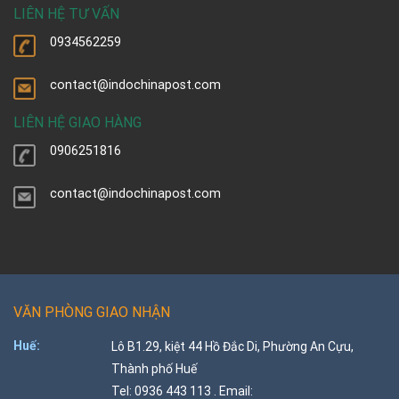
LIÊN HỆ TƯ VẤN
0934562259
contact@indochinapost.com
LIÊN HỆ GIAO HÀNG
0906251816
contact@indochinapost.com
VĂN PHÒNG GIAO NHẬN
Huế:
Lô B1.29, kiệt 44 Hồ Đắc Di, Phường An Cựu,
Thành phố Huế
Tel: 0936 443 113 . Email: