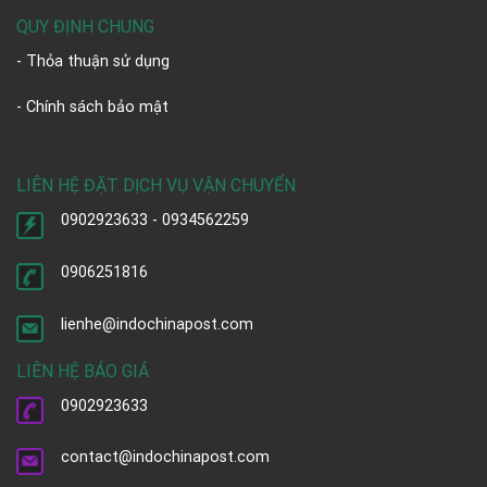
QUY ĐỊNH CHUNG
- Thỏa thuận sử dụng
- Chính sách bảo mật
LIÊN HỆ ĐẶT DỊCH VỤ VẬN CHUYỂN
0902923633 - 0934562259
0906251816
lienhe@indochinapost.com
LIÊN HỆ BÁO GIÁ
0902923633
contact@indochinapost.com