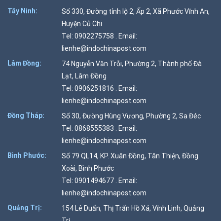
Tây Ninh:
Số 330, Đường tỉnh lộ 2, Ấp 2, Xã Phước Vĩnh An,
Huyện Củ Chi
Tel: 0902275758 . Email:
lienhe@indochinapost.com
Lâm Đồng:
74 Nguyễn Văn Trỗi, Phường 2, Thành phố Đà
Lạt, Lâm Đồng
Tel: 0906251816 . Email:
lienhe@indochinapost.com
Đồng Tháp:
Số 30, Đường Hùng Vương, Phường 2, Sa Đéc
Tel: 0868555383 . Email:
lienhe@indochinapost.com
Bình Phước:
Số 79 QL14, KP. Xuân Đồng, Tân Thiện, Đồng
Xoài, Bình Phước
Tel: 0901494677 . Email:
lienhe@indochinapost.com
Quảng Trị:
154 Lê Duẩn, Thị Trấn Hồ Xá, Vĩnh Linh, Quảng
Trị