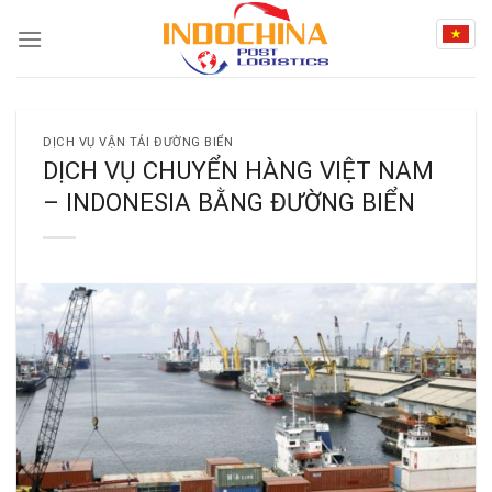
Skip
to
content
DỊCH VỤ VẬN TẢI ĐƯỜNG BIỂN
DỊCH VỤ CHUYỂN HÀNG VIỆT NAM
– INDONESIA BẰNG ĐƯỜNG BIỂN