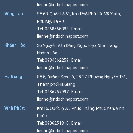
lienhe@indochinapost.com
Vũng Tàu:
Số 68, Quốc Lộ 51, Khu Phố Phú Hà, Mỹ Xuân,
Phú Mỹ, Bà Rịa
Tel: 0868555383 . Email:
lienhe@indochinapost.com
Khánh Hòa:
36 Nguyễn Văn Đăng, Ngọc Hiệp, Nha Trang,
Khánh Hòa
Tel: 0934562259 . Email:
lienhe@indochinapost.com
Hà Giang:
Số 5, Đường Sơn Hà, Tổ 17, Phường Nguyễn Trãi,
Thành phố Hà Giang
Tel: 0936257997 . Email:
lienhe@indochinapost.com
Vĩnh Phúc:
Km16, Quốc lộ 2A, Phúc Thắng, Phúc Yên, Vĩnh
Phúc
Tel: 0906251816 . Email:
lienhe@indochinapost.com