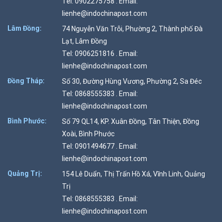
Tel: 0902275758 . Email:
lienhe@indochinapost.com
Lâm Đồng:
74 Nguyễn Văn Trỗi, Phường 2, Thành phố Đà
Lạt, Lâm Đồng
Tel: 0906251816 . Email:
lienhe@indochinapost.com
Đồng Tháp:
Số 30, Đường Hùng Vương, Phường 2, Sa Đéc
Tel: 0868555383 . Email:
lienhe@indochinapost.com
Bình Phước:
Số 79 QL14, KP. Xuân Đồng, Tân Thiện, Đồng
Xoài, Bình Phước
Tel: 0901494677 . Email:
lienhe@indochinapost.com
Quảng Trị:
154 Lê Duẩn, Thị Trấn Hồ Xá, Vĩnh Linh, Quảng
Trị
Tel: 0868555383 . Email:
lienhe@indochinapost.com