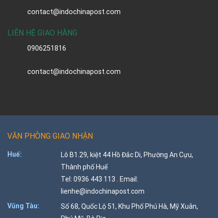
contact@indochinapost.com
LIÊN HỆ GIAO HÀNG
0906251816
contact@indochinapost.com
VĂN PHÒNG GIAO NHẬN
Huế:
Lô B1.29, kiệt 44 Hồ Đắc Di, Phường An Cựu,
Thành phố Huế
Tel: 0936 443 113 . Email:
lienhe@indochinapost.com
Vũng Tàu:
Số 68, Quốc Lộ 51, Khu Phố Phú Hà, Mỹ Xuân,