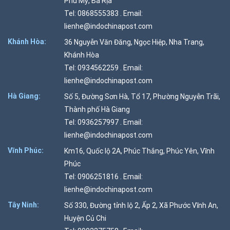
Phú Mỹ, Bà Rịa
Tel: 0868555383 . Email:
lienhe@indochinapost.com
Khánh Hòa:
36 Nguyễn Văn Đăng, Ngọc Hiệp, Nha Trang,
Khánh Hòa
Tel: 0934562259 . Email:
lienhe@indochinapost.com
Hà Giang:
Số 5, Đường Sơn Hà, Tổ 17, Phường Nguyễn Trãi,
Thành phố Hà Giang
Tel: 0936257997 . Email:
lienhe@indochinapost.com
Vĩnh Phúc:
Km16, Quốc lộ 2A, Phúc Thắng, Phúc Yên, Vĩnh
Phúc
Tel: 0906251816 . Email:
lienhe@indochinapost.com
Tây Ninh:
Số 330, Đường tỉnh lộ 2, Ấp 2, Xã Phước Vĩnh An,
Huyện Củ Chi