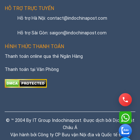
HỖ TRỢ TRỰC TUYẾN
Hỗ trợ Hà Nội: contact@indochinapost.com
Hỗ trợ Sài Gòn: saigon@indochinapost.com
HÌNH THỨC THANH TOÁN
Thanh toán online qua thẻ Ngân Hàng
Thanh toán tại Văn Phòng
© ™ 2004 By IT Group Indochinapost. Được dịch bởi
Dịch thuật
Châu Á
Vận hành bởi Công ty CP Bưu vận Nội địa và Quốc tế Đông