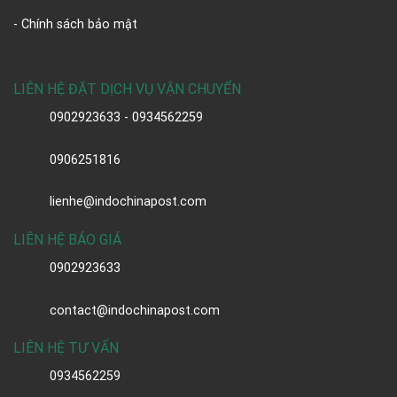
- Chính sách bảo mật
LIÊN HỆ ĐẶT DỊCH VỤ VẬN CHUYỂN
0902923633 - 0934562259
0906251816
lienhe@indochinapost.com
LIÊN HỆ BÁO GIÁ
0902923633
contact@indochinapost.com
LIÊN HỆ TƯ VẤN
0934562259