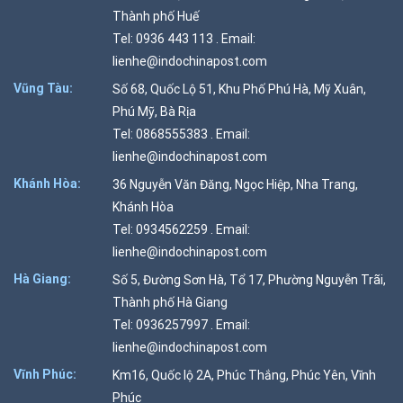
Thành phố Huế
Tel: 0936 443 113 . Email:
lienhe@indochinapost.com
Vũng Tàu:
Số 68, Quốc Lộ 51, Khu Phố Phú Hà, Mỹ Xuân,
Phú Mỹ, Bà Rịa
Tel: 0868555383 . Email:
lienhe@indochinapost.com
Khánh Hòa:
36 Nguyễn Văn Đăng, Ngọc Hiệp, Nha Trang,
Khánh Hòa
Tel: 0934562259 . Email:
lienhe@indochinapost.com
Hà Giang:
Số 5, Đường Sơn Hà, Tổ 17, Phường Nguyễn Trãi,
Thành phố Hà Giang
Tel: 0936257997 . Email:
lienhe@indochinapost.com
Vĩnh Phúc:
Km16, Quốc lộ 2A, Phúc Thắng, Phúc Yên, Vĩnh
Phúc