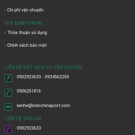
- Chi phí vận chuyển
QUY ĐỊNH CHUNG
- Thỏa thuận sử dụng
- Chính sách bảo mật
LIÊN HỆ ĐẶT DỊCH VỤ VẬN CHUYỂN
0902923633 - 0934562259
0906251816
lienhe@indochinapost.com
LIÊN HỆ BÁO GIÁ
0902923633