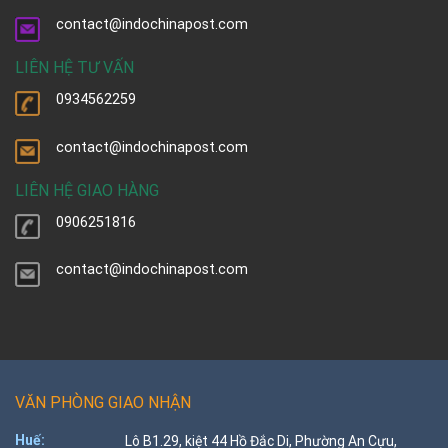
contact@indochinapost.com
LIÊN HỆ TƯ VẤN
0934562259
contact@indochinapost.com
LIÊN HỆ GIAO HÀNG
0906251816
contact@indochinapost.com
VĂN PHÒNG GIAO NHẬN
Huế:
Lô B1.29, kiệt 44 Hồ Đắc Di, Phường An Cựu,