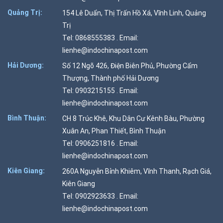
Quảng Trị:
154 Lê Duẩn, Thị Trấn Hồ Xá, Vĩnh Linh, Quảng
Trị
Tel: 0868555383 . Email:
lienhe@indochinapost.com
Hải Dương:
Số 12 Ngõ 426, Điện Biên Phủ, Phường Cẩm
Thượng, Thành phố Hải Dương
Tel: 0903215155 . Email:
lienhe@indochinapost.com
Bình Thuận:
CH 8 Trúc Khê, Khu Dân Cư Kênh Bàu, Phường
Xuân An, Phan Thiết, Bình Thuận
Tel: 0906251816 . Email:
lienhe@indochinapost.com
Kiên Giang:
260A Nguyễn Bỉnh Khiêm, Vĩnh Thanh, Rạch Giá,
Kiên Giang
Tel: 0902923633 . Email:
lienhe@indochinapost.com