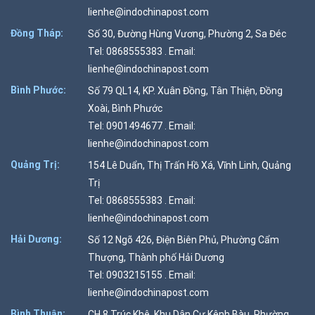
lienhe@indochinapost.com
Đồng Tháp:
Số 30, Đường Hùng Vương, Phường 2, Sa Đéc
Tel: 0868555383 . Email:
lienhe@indochinapost.com
Bình Phước:
Số 79 QL14, KP. Xuân Đồng, Tân Thiện, Đồng
Xoài, Bình Phước
Tel: 0901494677 . Email:
lienhe@indochinapost.com
Quảng Trị:
154 Lê Duẩn, Thị Trấn Hồ Xá, Vĩnh Linh, Quảng
Trị
Tel: 0868555383 . Email:
lienhe@indochinapost.com
Hải Dương:
Số 12 Ngõ 426, Điện Biên Phủ, Phường Cẩm
Thượng, Thành phố Hải Dương
Tel: 0903215155 . Email:
lienhe@indochinapost.com
Bình Thuận:
CH 8 Trúc Khê, Khu Dân Cư Kênh Bàu, Phường