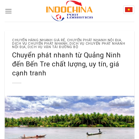
Skip
to
content
CHUYỂN HÀNG NHANH GIÁ RẺ
,
CHUYỂN PHÁT NHANH NỘI ĐỊA
,
DỊCH VỤ CHUYỂN PHÁT NHANH
,
DỊCH VỤ CHUYỂN PHÁT NHANH
NỘI ĐỊA
,
DỊCH VỤ VẬN TẢI ĐƯỜNG BỘ
Chuyển phát nhanh từ Quảng Ninh
đến Bến Tre chất lượng, uy tín, giá
cạnh tranh