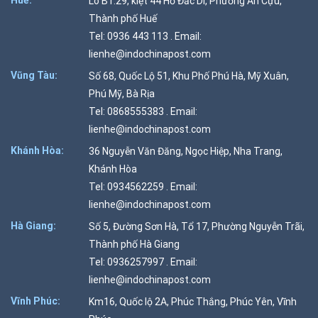
Huế:
Lô B1.29, kiệt 44 Hồ Đắc Di, Phường An Cựu,
Thành phố Huế
Tel: 0936 443 113 . Email:
lienhe@indochinapost.com
Vũng Tàu:
Số 68, Quốc Lộ 51, Khu Phố Phú Hà, Mỹ Xuân,
Phú Mỹ, Bà Rịa
Tel: 0868555383 . Email:
lienhe@indochinapost.com
Khánh Hòa:
36 Nguyễn Văn Đăng, Ngọc Hiệp, Nha Trang,
Khánh Hòa
Tel: 0934562259 . Email:
lienhe@indochinapost.com
Hà Giang:
Số 5, Đường Sơn Hà, Tổ 17, Phường Nguyễn Trãi,
Thành phố Hà Giang
Tel: 0936257997 . Email:
lienhe@indochinapost.com
Vĩnh Phúc:
Km16, Quốc lộ 2A, Phúc Thắng, Phúc Yên, Vĩnh