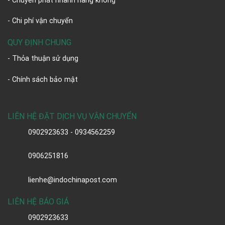
- Chuyển phát nhanh hàng không
- Chi phí vận chuyển
QUY ĐỊNH CHUNG
- Thỏa thuận sử dụng
- Chính sách bảo mật
LIÊN HỆ ĐẶT DỊCH VỤ VẬN CHUYỂN
0902923633 - 0934562259
0906251816
lienhe@indochinapost.com
LIÊN HỆ BÁO GIÁ
0902923633