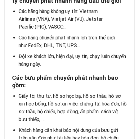
ty chuyển phát nhanh hàng đầu thế giới
Các hãng hàng không uy tín: Vietnam
Airlines (VNA), Vietjet Air (VJ), Jetstar
Pacific (PIC), VASCO…
Các hãng chuyển phát nhanh lớn trên thế giới
như FedEx, DHL, TNT, UPS…
Đội xe khách lớn, hiện đại, uy tín, chạy luân chuyển
hàng ngày.
Các bưu phẩm chuyển phát nhanh bao
gồm:
Giấy tờ, thư từ, hồ sơ học bạ, hồ sơ thầu, hồ sơ
xin học bổng, hồ sơ xin việc, chứng từ, hóa đơn, hồ
sơ thầu, hộ chiếu, hợp đồng, ấn phẩm, sách vở,
bưu thiếp, …
Khách hàng cần khai báo nội dung của bưu gửi
trên vận đơn như tài liệu hay hóa đơn, hộ chiếu,