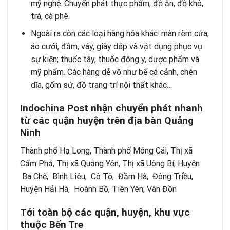
mỹ nghệ. Chuyển phát thực phẩm, đồ ăn, đồ khô,
trà, cà phê.
Ngoài ra còn các loại hàng hóa khác: màn rèm cửa;
áo cưới, đầm, váy, giày dép và vật dụng phục vụ
sự kiện; thuốc tây, thuốc đông y, dược phẩm và
mỹ phẩm. Các hàng dễ vỡ như bể cá cảnh, chén
dĩa, gốm sứ, đồ trang trí nội thất khác…
Indochina Post nhận chuyển phát nhanh
từ các quận huyện trên địa bàn Quảng
Ninh
Thành phố Hạ Long, Thành phố Móng Cái, Thị xã
Cẩm Phả, Thị xã Quảng Yên, Thị xã Uông Bí, Huyện
Ba Chẽ, Bình Liêu, Cô Tô, Đầm Hà, Đông Triều,
Huyện Hải Hà, Hoành Bồ, Tiên Yên, Vân Đồn
Tới toàn bộ các quận, huyện, khu vực
thuộc Bến Tre