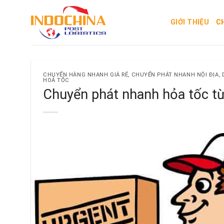
Skip
to
GIỚI THIỆU
C
content
CHUYỂN HÀNG NHANH GIÁ RẺ
,
CHUYỂN PHÁT NHANH NỘI ĐỊA
,
HOẢ TỐC
Chuyển phát nhanh hỏa tốc t