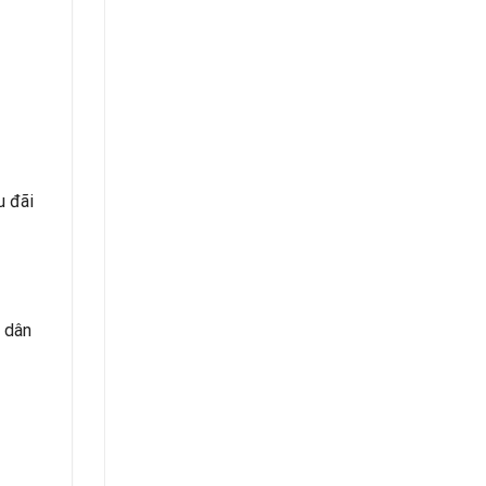
u đãi
g dân