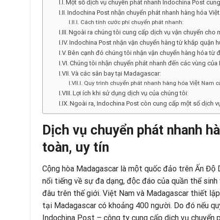
Một số dịch vụ chuyển phát nhanh Indochina Post cung
Indochina Post nhận chuyển phát nhanh hàng hóa Vi
Cách tính cước phí chuyển phát nhanh:
Ngoài ra chúng tôi cung cấp dịch vụ vận chuyển cho m
Indochina Post nhận vận chuyển hàng từ khắp quận hu
Bên cạnh đó chúng tôi nhận vận chuyển hàng hóa từ
Chúng tôi nhận chuyển phát nhanh đến các vùng cu
Và các sân bay tại Madagascar:
Quy trình chuyển phát nhanh hàng hóa Việt Nam c
Lợi ích khi sử dụng dịch vụ của chúng tôi:
Ngoài ra, Indochina Post còn cung cấp một số dịch vu
Dịch vụ chuyển phát nhanh h
toàn, uy tín
Cộng hòa Madagascar là một quốc đảo trên Ấn Độ 
nổi tiếng về sự đa dạng, độc đáo của quần thể sinh 
đâu trên thế giới. Việt Nam và Madagascar thiết l
tại Madagascar có khoảng 400 người. Do đó nếu quý kh
Indochina Post
– công ty cung cấp dịch vụ chuyển p