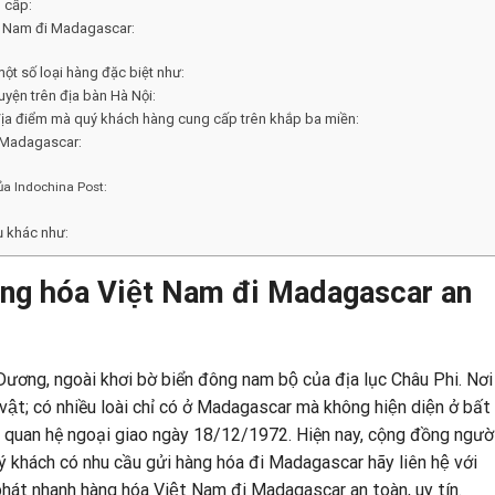
 cấp:
ệt Nam đi Madagascar:
ột số loại hàng đặc biệt như:
yện trên địa bàn Hà Nội:
 địa điểm mà quý khách hàng cung cấp trên khắp ba miền:
̉a Madagascar:
ủa Indochina Post:
̣ khác như:
àng hóa Việt Nam đi
Madagascar an
Dương, ngoài khơi bờ biển đông nam bộ của địa lục Châu Phi. Nơ
vật; có nhiều loài chỉ có ở Madagascar mà không hiện diện ở bất 
ập quan hệ ngoại giao ngày 18/12/1972. Hiện nay, cộng đồng ngườ
ách có nhu cầu gửi hàng hóa đi Madagascar hãy liên hệ với
hát nhanh hàng hóa Việt Nam đi Madagascar an toàn, uy tín.