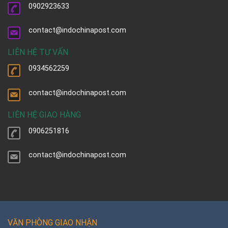
0902923633
contact@indochinapost.com
LIÊN HỆ TƯ VẤN
0934562259
contact@indochinapost.com
LIÊN HỆ GIAO HÀNG
0906251816
contact@indochinapost.com
VĂN PHÒNG GIAO NHẬN