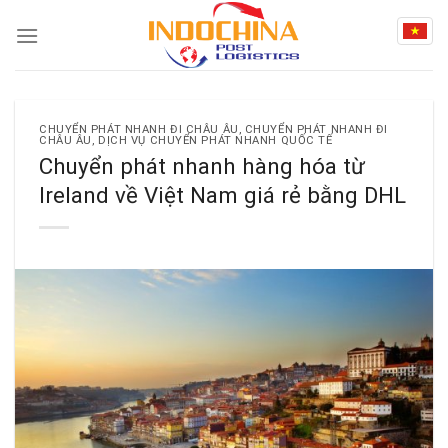
Skip
to
content
CHUYỂN PHÁT NHANH ĐI CHÂU ÂU
,
CHUYỂN PHÁT NHANH ĐI
CHÂU ÂU
,
DỊCH VỤ CHUYỂN PHÁT NHANH QUỐC TẾ
Chuyển phát nhanh hàng hóa từ
Ireland về Việt Nam giá rẻ bằng DHL