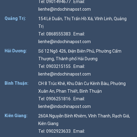
Tel: 0901494677 . Email:
lienhe@indochinapost.com
Quảng Trị:
154 Lê Duẩn, Thị Trấn Hồ Xá, Vĩnh Linh, Quảng
Trị
Tel: 0868555383 . Email:
lienhe@indochinapost.com
Hải Dương:
Số 12 Ngõ 426, Điện Biên Phủ, Phường Cẩm
Thượng, Thành phố Hải Dương
Tel: 0903215155 . Email:
lienhe@indochinapost.com
Bình Thuận:
CH 8 Trúc Khê, Khu Dân Cư Kênh Bàu, Phường
Xuân An, Phan Thiết, Bình Thuận
Tel: 0906251816 . Email:
lienhe@indochinapost.com
Kiên Giang:
260A Nguyễn Bỉnh Khiêm, Vĩnh Thanh, Rạch Giá,
Kiên Giang
Tel: 0902923633 . Email: