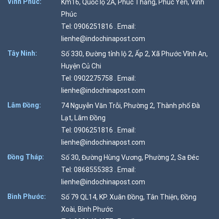
Vĩnh Phúc:
Km16, Quốc lộ 2A, Phúc Thắng, Phúc Yên, Vĩnh
Phúc
Tel: 0906251816 . Email:
lienhe@indochinapost.com
Tây Ninh:
Số 330, Đường tỉnh lộ 2, Ấp 2, Xã Phước Vĩnh An,
Huyện Củ Chi
Tel: 0902275758 . Email:
lienhe@indochinapost.com
Lâm Đồng:
74 Nguyễn Văn Trỗi, Phường 2, Thành phố Đà
Lạt, Lâm Đồng
Tel: 0906251816 . Email:
lienhe@indochinapost.com
Đồng Tháp:
Số 30, Đường Hùng Vương, Phường 2, Sa Đéc
Tel: 0868555383 . Email:
lienhe@indochinapost.com
Bình Phước:
Số 79 QL14, KP. Xuân Đồng, Tân Thiện, Đồng
Xoài, Bình Phước