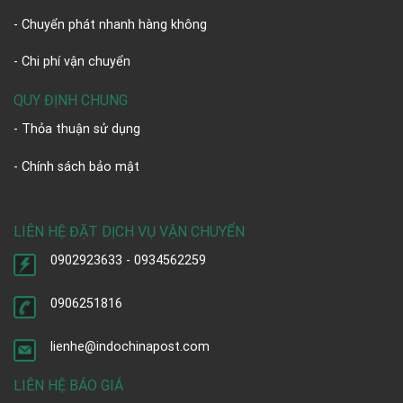
- Chuyển phát nhanh hàng không
- Chi phí vận chuyển
QUY ĐỊNH CHUNG
- Thỏa thuận sử dụng
- Chính sách bảo mật
LIÊN HỆ ĐẶT DỊCH VỤ VẬN CHUYỂN
0902923633 - 0934562259
0906251816
lienhe@indochinapost.com
LIÊN HỆ BÁO GIÁ