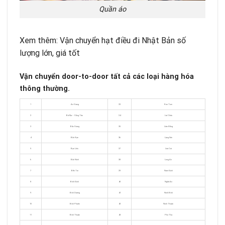
Quần áo
Xem thêm: Vận chuyển hạt điều đi Nhật Bản số
lượng lớn, giá tốt
Vận chuyển door-to-door tất cả các loại hàng hóa
thông thường.
1
An Giang
33
Kon Tum
2
Bà Rịa – Vũng Tàu
34
Lai Châu
3
Bắc Giang
35
Lâm Đồng
4
Bắc Kạn
36
Lạng Sơn
5
Bạc Liêu
37
Lào Cai
6
Bắc Ninh
38
Long An
7
Bến Tre
39
Nam Định
8
Bình Định
40
Nghệ An
9
Bình Dương
41
Ninh Bình
10
Bình Phước
42
Ninh Thuận
11
Bình Thuận
43
Phú Thọ