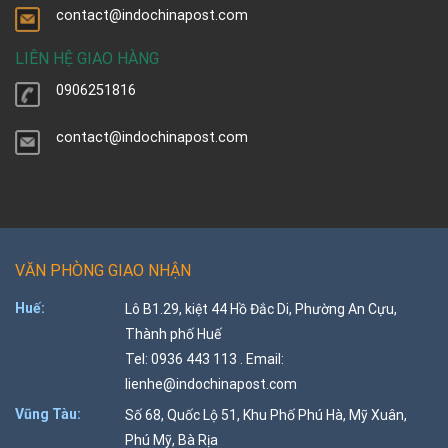
contact@indochinapost.com
LIÊN HỆ GIAO HÀNG
0906251816
contact@indochinapost.com
VĂN PHÒNG GIAO NHẬN
Huế:
Lô B1.29, kiệt 44 Hồ Đắc Di, Phường An Cựu,
Thành phố Huế
Tel: 0936 443 113 . Email:
lienhe@indochinapost.com
Vũng Tàu:
Số 68, Quốc Lộ 51, Khu Phố Phú Hà, Mỹ Xuân,
Phú Mỹ, Bà Rịa