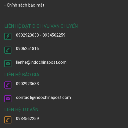
- Chính sách bảo mật
LIÊN HỆ ĐẶT DỊCH VỤ VẬN CHUYỂN
0902923633 - 0934562259
0906251816
lienhe@indochinapost.com
LIÊN HỆ BÁO GIÁ
0902923633
contact@indochinapost.com
LIÊN HỆ TƯ VẤN
0934562259