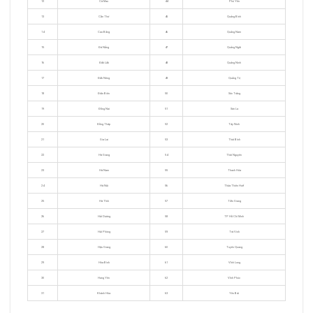
12
Cà Mau
44
Phú Yên
13
Cần Thơ
45
Quảng Bình
14
Cao Bằng
46
Quảng Nam
15
Đà Nẵng
47
Quảng Ngãi
16
Đắk Lắk
48
Quảng Ninh
17
Đắk Nông
49
Quảng Trị
18
Điện Biên
50
Sóc Trăng
19
Đồng Nai
51
Sơn La
20
Đồng Tháp
52
Tây Ninh
21
Gia Lai
53
Thái Bình
22
Hà Giang
54
Thái Nguyên
23
Hà Nam
55
Thanh Hóa
24
Hà Nội
56
Thừa Thiên Huế
25
Hà Tĩnh
57
Tiền Giang
26
Hải Dương
58
TP Hồ Chí Minh
27
Hải Phòng
59
Trà Vinh
28
Hậu Giang
60
Tuyên Quang
29
Hòa Bình
61
Vĩnh Long
30
Hưng Yên
62
Vĩnh Phúc
31
Khánh Hòa
63
Yên Bái