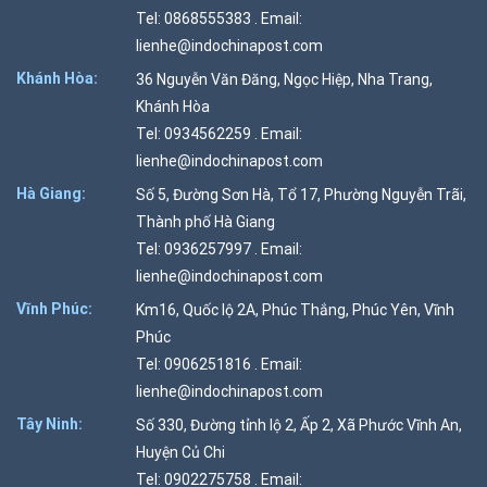
Tel: 0868555383 . Email:
lienhe@indochinapost.com
Khánh Hòa:
36 Nguyễn Văn Đăng, Ngọc Hiệp, Nha Trang,
Khánh Hòa
Tel: 0934562259 . Email:
lienhe@indochinapost.com
Hà Giang:
Số 5, Đường Sơn Hà, Tổ 17, Phường Nguyễn Trãi,
Thành phố Hà Giang
Tel: 0936257997 . Email:
lienhe@indochinapost.com
Vĩnh Phúc:
Km16, Quốc lộ 2A, Phúc Thắng, Phúc Yên, Vĩnh
Phúc
Tel: 0906251816 . Email:
lienhe@indochinapost.com
Tây Ninh:
Số 330, Đường tỉnh lộ 2, Ấp 2, Xã Phước Vĩnh An,
Huyện Củ Chi
Tel: 0902275758 . Email: