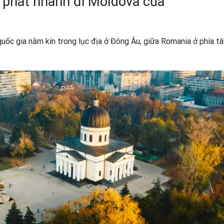
n phát nhanh đi Moldova của
ốc gia nằm kín trong lục địa ở Đông Âu, giữa Romania ở phía tâ