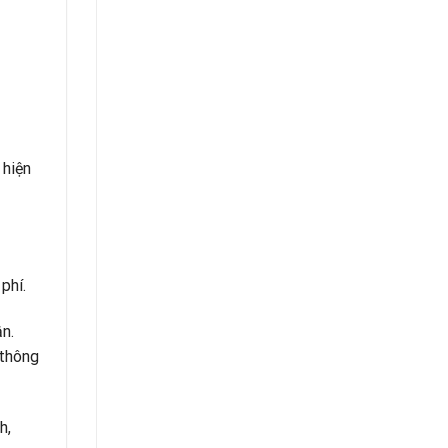
 hiện
phí.
ận.
 thông
h,