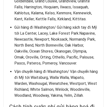
Goldendale, Grand Coulee, Grandview, Granite
Falls; Harrington, Hoquiam, Ilwaco, Issaquah,
Kahlotus, Kalama, Kelso; Kenmore, Kennewick,
Kent, Keller; Kettle Falls, Kirkland, Kittitas.
Gửi hàng đi Washington/
Gửi hàng xách tay đi Mỹ
tới La Center, Lacey, Lake Forest Park.Napavine,
Newcastle, Newport; Nooksack, Normandy Park,
North Bend, North Bonneville; Oak Harbor,
Oakville, Ocean Shores, Okanogan, Olympia,
Omak; Oroville, Orting, Othello, Pacific, Palouse;
Pasco, Pateros, Pomeroy, Vancouver.
Vận chuyển hàng đi Washington/
Vận chuyển hàng
đi Mỹ
tới Waitsburg, Walla Walla, Wapato,
Warden, Washougal, Wenatchee; Westport, West
Richland, White Salmon, Winlock; Woodinville,
Woodland, Woodway, Yakima, Yelm, Zillah.
Cách tính cước phí gửi hàng hoá đi