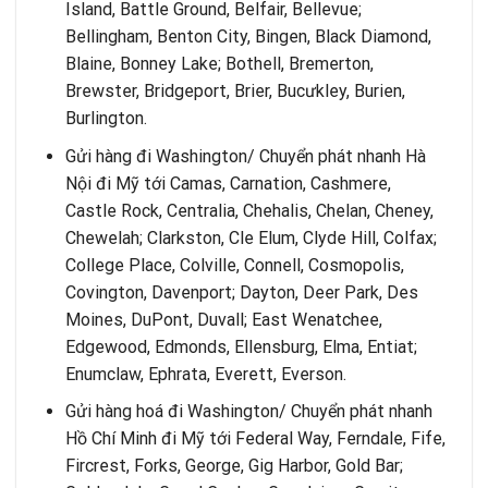
Island, Battle Ground, Belfair, Bellevue;
Bellingham, Benton City, Bingen, Black Diamond,
Blaine, Bonney Lake; Bothell, Bremerton,
Brewster, Bridgeport, Brier, Bucưkley, Burien,
Burlington.
Gửi hàng đi Washington/
Chuyển phát nhanh Hà
Nội đi Mỹ
tới Camas, Carnation, Cashmere,
Castle Rock, Centralia, Chehalis, Chelan, Cheney,
Chewelah; Clarkston, Cle Elum, Clyde Hill, Colfax;
College Place, Colville, Connell, Cosmopolis,
Covington, Davenport; Dayton, Deer Park, Des
Moines, DuPont, Duvall; East Wenatchee,
Edgewood, Edmonds, Ellensburg, Elma, Entiat;
Enumclaw, Ephrata, Everett, Everson.
Gửi hàng hoá đi Washington/
Chuyển phát nhanh
Hồ Chí Minh đi Mỹ
tới Federal Way, Ferndale, Fife,
Fircrest, Forks, George, Gig Harbor, Gold Bar;