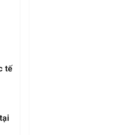
c tế
tại