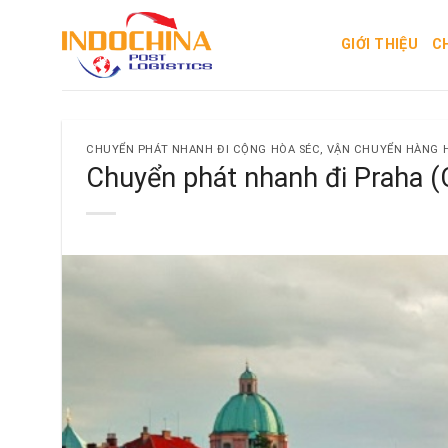
Skip
to
GIỚI THIỆU
C
content
CHUYỂN PHÁT NHANH ĐI CỘNG HÒA SÉC
,
VẬN CHUYỂN HÀNG H
Chuyển phát nhanh đi Praha (