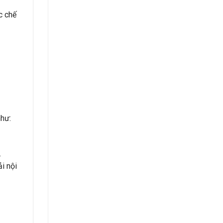
c chế
như:
.
i nội