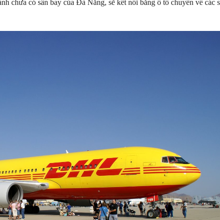
hành chưa có sân bay của Đà Nẵng, sẽ kết nối bằng ô tô chuyển về các 