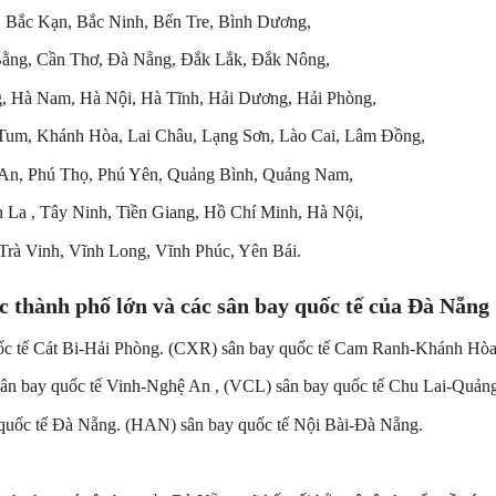
, Bắc Kạn, Bắc Ninh, Bến Tre, Bình Dương,
Bằng, Cần Thơ, Đà Nẵng, Đắk Lắk, Đắk Nông,
g, Hà Nam, Hà Nội, Hà Tĩnh, Hải Dương, Hải Phòng,
Tum, Khánh Hòa, Lai Châu, Lạng Sơn, Lào Cai, Lâm Đồng,
An, Phú Thọ, Phú Yên, Quảng Bình, Quảng Nam,
 La , Tây Ninh, Tiền Giang, Hồ Chí Minh, Hà Nội,
Trà Vinh, Vĩnh Long, Vĩnh Phúc, Yên Bái.
c thành phố lớn và các sân bay quốc tế của Đà Nẵng
ốc tế Cát Bi-Hải Phòng. (CXR) sân bay quốc tế Cam Ranh-Khánh Hò
sân bay quốc tế Vinh-Nghệ An , (VCL) sân bay quốc tế Chu Lai-Quả
quốc tế Đà Nẵng. (HAN) sân bay quốc tế Nội Bài-Đà Nẵng.