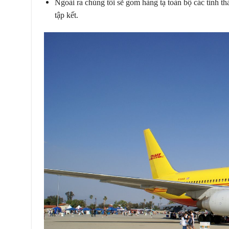
Ngoài ra chúng tôi sẽ gom hàng tạ toàn bộ các tỉnh t
tập kết.