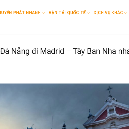
HUYỂN PHÁT NHANH
VẬN TẢI QUỐC TẾ
DỊCH VỤ KHÁC
 Đà Nẵng đi Madrid – Tây Ban Nha nh