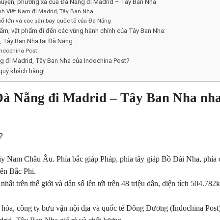
huyện, phường xã của Đà Năng đi Madrid – Tây Ban Nha.
nh Việt Nam đi Madrid, Tây Ban Nha.
ố lớn và các sân bay quốc tế của Đà Nẵng
ẩm, vật phẩm đi đến các vùng hành chính của Tây Ban Nha:
 Tây Ban Nha tại Đà Nẵng.
Indochina Post.
g đi Madrid, Tây Ban Nha của Indochina Post?
 quý khách hàng!
 Đà Nẵng đi Madrid – Tây Ban Nha nh
?
Tây Nam Châu Âu. Phía bắc giáp Pháp, phía tây giáp Bồ Đài Nha, phía
lên Bắc Phi.
ất trên thế giới và dân số lên tới trên 48 triệu dân, diện tích 504.782
 hóa, công ty bưu vận nội địa và quốc tế Đông Dương (Indochina Post)