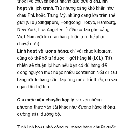
thoại và chuyển phát nhanh qua bưu điện.
Linh
hoạt về lịch trình
. Trừ những cảng khó khăn như
châu Phi, hoặc Trung Mỹ, những cảng lớn trên thế
giới (ví dụ Singapore, Hongkong, Tokyo, Hamburg,
New York, Los Angeles…) đều có tàu ghé cảng
Việt Nam với lịch tàu hàng tuần (có thể phải
chuyển tải)
Linh hoạt về lượng hàng
: chỉ vài chục kilogram,
cũng có thể bố trí được – gửi hàng lẻ (LCL). Tất
nhiên sẽ thuận lợi hơn nếu bạn có đủ hàng để
đóng nguyên một hoặc nhiều container. Nếu đi tàu
hàng rời, lô hàng cần đáp ứng mức tối thiểu, cỡ vài
ngàn tấn trở lên.
Giá cước vận chuyển hợp lý
: so với những
phương thức vận tải khác như đường hàng không,
đường sắt, đường bộ.
Tinh linh hoạt nhờ công cụ mang hàng chuẩn quốc