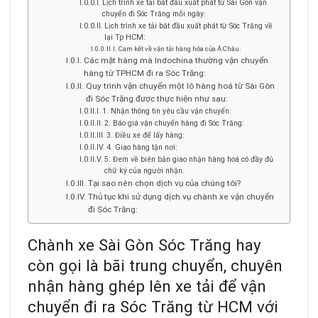
Lịch trình xe tải bắt đầu xuất phát từ Sài Gòn vận
chuyển đi Sóc Trăng mỗi ngày:
Lịch trình xe tải bắt đầu xuất phát từ Sóc Trăng về
lại Tp HCM:
Cam kết về vận tải hàng hóa của Á Châu:
Các mặt hàng mà Indochina thường vận chuyển
hàng từ TPHCM đi ra Sóc Trăng:
Quy trình vận chuyển một lô hàng hoá từ Sài Gòn
đi Sóc Trăng được thực hiện như sau:
1. Nhận thông tin yêu cầu vận chuyển:
2. Báo giá vận chuyển hàng đi Sóc Trăng:
3. Điều xe để lấy hàng:
4. Giao hàng tận nơi:
5. Đem về biên bản giao nhận hàng hoá có đầy đủ
chữ ký của người nhận.
Tại sao nên chọn dịch vụ của chúng tôi?
Thủ tục khi sử dụng dịch vụ chành xe vận chuyển
đi Sóc Trăng:
Chành xe Sài Gòn Sóc Trăng hay
còn gọi là bãi trung chuyển, chuyên
nhận hàng ghép lên xe tải để vận
chuyển đi ra Sóc Trăng từ HCM với