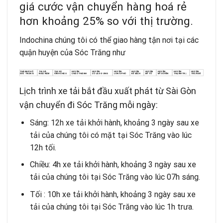
giá cước vận chuyển hàng hoá rẻ
hơn khoảng 25% so với thị trường.
Indochina chúng tôi có thể giao hàng tận nơi tại các
quận huyện của Sóc Trăng như
THÀNH PHỐ
THỊ XÃ
THỊ XÃ
HUYỆN
HUYỆN
HUYỆN
HUYỆN
HUYỆN
HUYỆN
HUYỆN
HUYỆN
SÓC TRĂNG
NGÃ NĂM
VĨNH CHÂU
CHÂU THÀNH
CÙ LAO DUNG
LONG PHÚ
KẾ SÁCH
MỸ TÚ
MỸ XUYÊN
THẠNH TRỊ
TRẦN ĐỀ
Lịch trình xe tải bắt đầu xuất phát từ Sài Gòn
vận chuyển đi Sóc Trăng mỗi ngày:
Sáng: 12h xe tải khởi hành, khoảng 3 ngày sau xe
tải của chúng tôi có mặt tại Sóc Trăng vào lúc
12h tối.
Chiều: 4h xe tải khởi hành, khoảng 3 ngày sau xe
tải của chúng tôi tại Sóc Trăng vào lúc 07h sáng.
Tối : 10h xe tải khởi hành, khoảng 3 ngày sau xe
tải của chúng tôi tại Sóc Trăng vào lúc 1h trưa.