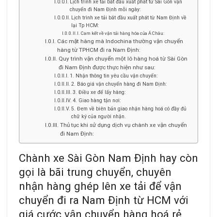
Lịch trình xe tải bắt đầu xuất phát từ Sài Gòn vận
chuyển đi Nam Định mỗi ngày:
Lịch trình xe tải bắt đầu xuất phát từ Nam Định về
lại Tp HCM:
Cam kết về vận tải hàng hóa của Á Châu:
Các mặt hàng mà Indochina thường vận chuyển
hàng từ TPHCM đi ra Nam Định:
Quy trình vận chuyển một lô hàng hoá từ Sài Gòn
đi Nam Định được thực hiện như sau:
1. Nhận thông tin yêu cầu vận chuyển:
2. Báo giá vận chuyển hàng đi Nam Định:
3. Điều xe để lấy hàng:
4. Giao hàng tận nơi:
5. Đem về biên bản giao nhận hàng hoá có đầy đủ
chữ ký của người nhận.
Thủ tục khi sử dụng dịch vụ chành xe vận chuyển
đi Nam Định:
Chành xe Sài Gòn Nam Định hay còn
gọi là bãi trung chuyển, chuyên
nhận hàng ghép lên xe tải để vận
chuyển đi ra Nam Định từ HCM với
giá cước vận chuyển hàng hoá rẻ