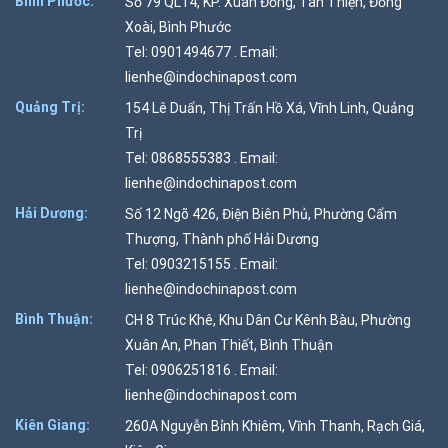
Bình Phước:
Số 79 QL14, KP. Xuân Đồng, Tân Thiện, Đồng
Xoài, Bình Phước
Tel: 0901494677 . Email:
lienhe@indochinapost.com
Quảng Trị:
154 Lê Duẩn, Thị Trấn Hồ Xá, Vĩnh Linh, Quảng
Trị
Tel: 0868555383 . Email:
lienhe@indochinapost.com
Hải Dương:
Số 12 Ngõ 426, Điện Biên Phủ, Phường Cẩm
Thượng, Thành phố Hải Dương
Tel: 0903215155 . Email:
lienhe@indochinapost.com
Bình Thuận:
CH 8 Trúc Khê, Khu Dân Cư Kênh Bàu, Phường
Xuân An, Phan Thiết, Bình Thuận
Tel: 0906251816 . Email:
lienhe@indochinapost.com
Kiên Giang:
260A Nguyễn Bỉnh Khiêm, Vĩnh Thanh, Rạch Giá,