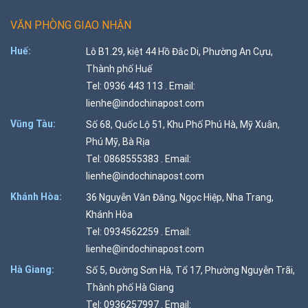
VĂN PHÒNG GIAO NHẬN
Huế:
Lô B1.29, kiệt 44 Hồ Đắc Di, Phường An Cựu,
Thành phố Huế
Tel: 0936 443 113 . Email:
lienhe@indochinapost.com
Vũng Tàu:
Số 68, Quốc Lộ 51, Khu Phố Phú Hà, Mỹ Xuân,
Phú Mỹ, Bà Rịa
Tel: 0868555383 . Email:
lienhe@indochinapost.com
Khánh Hòa:
36 Nguyễn Văn Đăng, Ngọc Hiệp, Nha Trang,
Khánh Hòa
Tel: 0934562259 . Email:
lienhe@indochinapost.com
Hà Giang:
Số 5, Đường Sơn Hà, Tổ 17, Phường Nguyễn Trãi,
Thành phố Hà Giang
Tel: 0936257997 . Email: