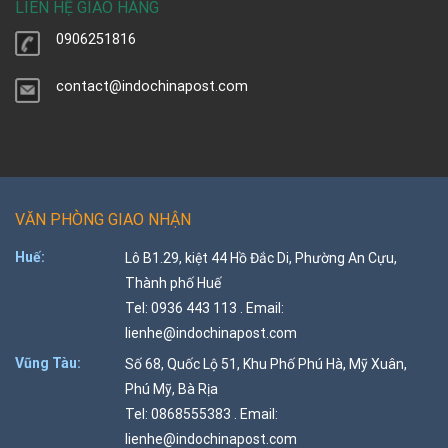
LIÊN HỆ GIAO HÀNG
0906251816
contact@indochinapost.com
VĂN PHÒNG GIAO NHẬN
Huế:
Lô B1.29, kiệt 44 Hồ Đắc Di, Phường An Cựu,
Thành phố Huế
Tel: 0936 443 113 . Email:
lienhe@indochinapost.com
Vũng Tàu:
Số 68, Quốc Lộ 51, Khu Phố Phú Hà, Mỹ Xuân,
Phú Mỹ, Bà Rịa
Tel: 0868555383 . Email:
lienhe@indochinapost.com