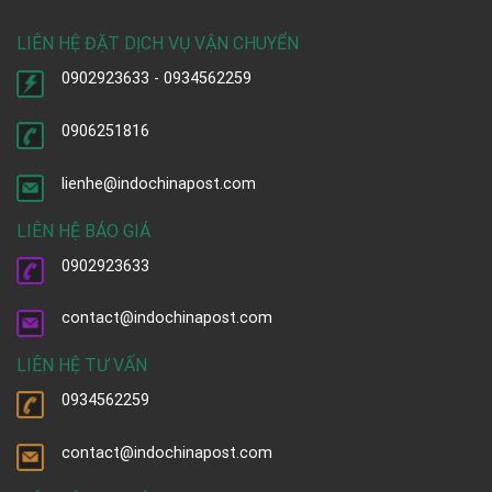
LIÊN HỆ ĐẶT DỊCH VỤ VẬN CHUYỂN
0902923633 - 0934562259
0906251816
lienhe@indochinapost.com
LIÊN HỆ BÁO GIÁ
0902923633
contact@indochinapost.com
LIÊN HỆ TƯ VẤN
0934562259
contact@indochinapost.com