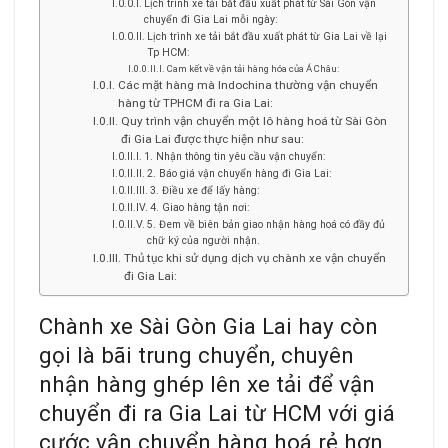
Lịch trình xe tải bắt đầu xuất phát từ Sài Gòn vận
chuyển đi Gia Lai mỗi ngày:
Lịch trình xe tải bắt đầu xuất phát từ Gia Lai về lại
Tp HCM:
Cam kết về vận tải hàng hóa của Á Châu:
Các mặt hàng mà Indochina thường vận chuyển
hàng từ TPHCM đi ra Gia Lai:
Quy trình vận chuyển một lô hàng hoá từ Sài Gòn
đi Gia Lai được thực hiện như sau:
1. Nhận thông tin yêu cầu vận chuyển:
2. Báo giá vận chuyển hàng đi Gia Lai:
3. Điều xe để lấy hàng:
4. Giao hàng tận nơi:
5. Đem về biên bản giao nhận hàng hoá có đầy đủ
chữ ký của người nhận.
Thủ tục khi sử dụng dịch vụ chành xe vận chuyển
đi Gia Lai:
Chành xe Sài Gòn Gia Lai hay còn
gọi là bãi trung chuyển, chuyên
nhận hàng ghép lên xe tải để vận
chuyển đi ra Gia Lai từ HCM với giá
cước vận chuyển hàng hoá rẻ hơn