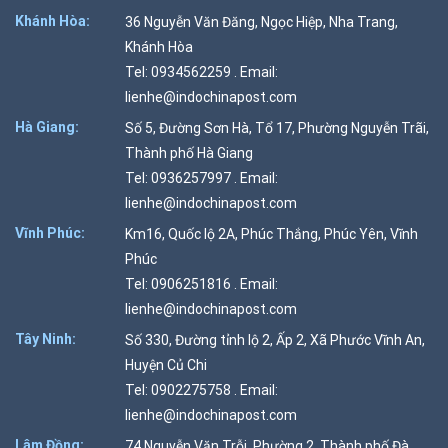
Khánh Hòa:
36 Nguyễn Văn Đăng, Ngọc Hiệp, Nha Trang,
Khánh Hòa
Tel: 0934562259 . Email:
lienhe@indochinapost.com
Hà Giang:
Số 5, Đường Sơn Hà, Tổ 17, Phường Nguyễn Trãi,
Thành phố Hà Giang
Tel: 0936257997 . Email:
lienhe@indochinapost.com
Vĩnh Phúc:
Km16, Quốc lộ 2A, Phúc Thắng, Phúc Yên, Vĩnh
Phúc
Tel: 0906251816 . Email:
lienhe@indochinapost.com
Tây Ninh:
Số 330, Đường tỉnh lộ 2, Ấp 2, Xã Phước Vĩnh An,
Huyện Củ Chi
Tel: 0902275758 . Email:
lienhe@indochinapost.com
Lâm Đồng:
74 Nguyễn Văn Trỗi, Phường 2, Thành phố Đà